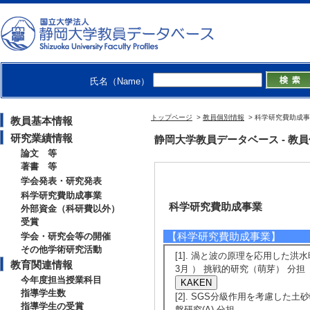
氏名（Name）
トップページ
>
教員個別情報
> 科学研究費助成
教員基本情報
研究業績情報
静岡大学教員データベース - 教員個別情
論文 等
著書 等
学会発表・研究発表
科学研究費助成事業
科学研究費助成事業
外部資金（科研費以外）
受賞
【科学研究費助成事業】
学会・研究会等の開催
その他学術研究活動
[1]. 渦と波の原理を応用した洪
教育関連情報
3月 ） 挑戦的研究（萌芽） 分担
今年度担当授業科目
指導学生数
[2]. SGS分級作用を考慮した土
指導学生の受賞
盤研究(A) 分担