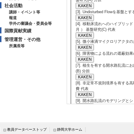
社会活動
[3]. Undisturbed Flow
講師・イベント等
報道
学外の審議会・委員会等
[4]. 移動床流れへのハイブリッド
月 ） 基盤研究(C) 代表
国際貢献実績
管理運営・その他
[5]. 微小液滴マイクロリアクタのた
所属長等
[6]. 障害物による流れの遮蔽効果の
[7]. 植生を有する開水路乱流にお
(B) 分担
[8]. 非定常不規則境界を有する高R
費 代表
[9]. 開水路乱流のモデリングとシミ
教員データベーストップ
静岡大学ホーム