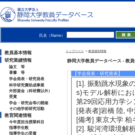
【著書 等】
[1]. 水理公式集 2
土木学会 （2019
[著書の別]著書（
氏名（Name）
[単著・共著・編著
トップページ
>
教員個別情報
教員基本情報
[著者]水工学委員会
研究業績情報
静岡大学教員データベース - 教員個別情
び1.2.2節
論文 等
著書 等
【学会発表・研究発表】
学会発表・研究発表
[1]. 振動跳水現象の2次
科学研究費助成事業
外部資金（科研費以外）
s)モデル解析に
受賞
第29回応用力学シ
学会・研究会等の開催
その他学術研究活動
[発表者]岩橋 陸, 中
教育関連情報
[備考] 東京大学
今年度担当授業科目
[2]. 駿河湾環
指導学生数
指導学生の受賞