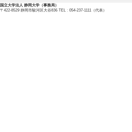
用
国立大学法人 静岡大学（事務局）
〒422-8529 静岡市駿河区大谷836 TEL : 054-237-1111（代表）
第28回応用力学シ
[発表者]高須 飛優, 
[備考] 京都大学
【科学研究費助成事業】
[1]. 渦と波の原理を応用した洪
3月 ） 挑戦的研究（萌芽） 分担
[2]. SGS分級作用を考慮した土
盤研究(A) 分担
[3]. Undisturbed Flow
[4]. 移動床流れへのハイブリッド
月 ） 基盤研究(C) 代表
[5]. 微小液滴マイクロリアクタのた