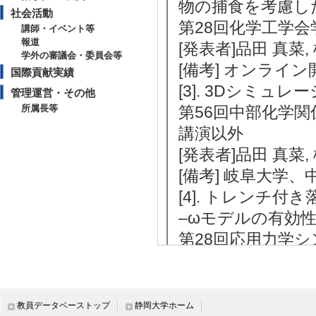
物の捕食を考慮し
社会活動
第28回化学工学会
講師・イベント等
報道
[発表者]品田 真菜,
学外の審議会・委員会等
[備考] オンライ
国際貢献実績
[3]. 3Dシミ
管理運営・その他
所属長等
第56回中部化学関
講演以外
[発表者]品田 真菜,
[備考] 岐阜大学
[4]. トレンチ
–ωモデルの有効
第28回応用力学シ
[発表者]岩橋 陸, 中
[備考] 京都大学
[5]. トレンチ
教員データベーストップ
静岡大学ホーム