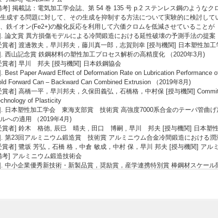
備考] 掲載誌：電気加工学会誌、第 54 巻 135 号 p.2 ステンレス鋼のよ
生成する問題に対して、その生成を抑制する方法について実験的に検討して
、鉄イオン(Fe2+)の酸化反応を利用して六価クロムを低減させていることが
3]. 論文賞 異方損傷モデルによる冷間鍛造における延性破壊の予測手法の提案 （
受賞者] 渡邊敦夫，早川邦夫，藤川真一郎，志賀則幸 [授与機関] 日本塑性加工
4]. 西山記念賞 鉄鋼材料の塑性加工プロセス解析の高精度化 （2020年3月)
受賞者] 早川 邦夫 [授与機関] 日本鉄鋼協会
]. Best Paper Award Effect of Deformation Rate on Lubrication Performance of
old Forward Can – Backward Can Combined Extrusion （2019年8月)
受賞者] 高橋一平，早川邦夫，久保田義弘，石橋格，中村保 [授与機関] Committe of 2nd 
chnology of Plasticity
6]. 日本塑性加工学会 東海支部賞 技術賞 高強度7000系合金のテーパ管
ルへの適用 （2019年4月)
受賞者] 鈴木 格徳, 辰巳 晴夫 , 田口 博嗣 , 早川 邦夫 [授与機関] 日
7]. 第23回アルミニウム鍛造賞 技術賞 アルミニウム合金冷間鍛造における潤滑
受賞者] 鷺坂 芳弘，石橋 格，中倉 敏成，中村 保，早川 邦夫 [授与機関] ア
備考] アルミニウム鍛造技術会
8]. 中小企業優秀新技術・新製品賞，奨励賞，産学連携特別賞 棒鋼材スケール除
)
受賞者] マコー(株)，早川邦夫（静岡大学） [授与機関] りそな中小企業振興財
備考] 2015年4月9日 りそな中小企業振興財団
9]. 日本塑性加工学会東海支部技術賞 サーボプレスによるアルミベローズの成形技
受賞者] 小杉 昌弘，川合 崇夫，早川 邦夫，中村 保 [授与機関] 日本塑性加