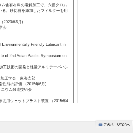
うなクロム含有材料の電解加工で、六価クロム
いる。鉄切粉を添加したフィルターを用
2020年6月)
学会
 Environmentally Friendly Lubricant in
Asian Pacific Symposium on
曲げ加工技術の開発と軽量アルミテーパハン
本塑性加工学会 東海支部
性能の評価 （2015年6月)
ルミニウム鍛造技術会
去用ウェットブラスト装置 （2015年4
団
術の開発 （2011年4月)
工学会 東海支部