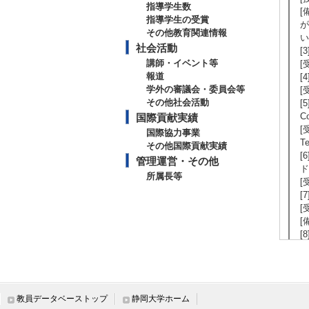
指導学生数
[
指導学生の受賞
が
その他教育関連情報
い
社会活動
[
講師・イベント等
[
報道
[
学外の審議会・委員会等
[
その他社会活動
[5
C
国際貢献実績
[
国際協力事業
Te
その他国際貢献実績
[
管理運営・その他
ド
所属長等
[
[
[
[
[
月
[
[
[
教員データベーストップ
静岡大学ホーム
[