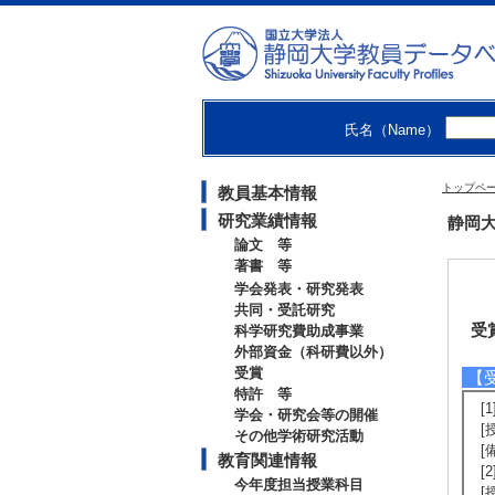
氏名（Name）
トップペ
教員基本情報
研究業績情報
静岡大
論文 等
著書 等
学会発表・研究発表
共同・受託研究
受
科学研究費助成事業
外部資金（科研費以外）
受賞
【
特許 等
[
学会・研究会等の開催
[
その他学術研究活動
[備
教育関連情報
[
今年度担当授業科目
[