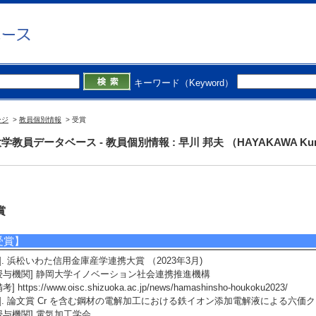
キーワード（Keyword）
ージ
>
教員個別情報
> 受賞
学教員データベース - 教員個別情報 : 早川 邦夫 （HAYAKAWA Kun
賞
受賞】
1]. 浜松いわた信用金庫産学連携大賞 （2023年3月)
授与機関] 静岡大学イノベーション社会連携推進機構
考] https://www.oisc.shizuoka.ac.jp/news/hamashinsho-houkoku2023/
2]. 論文賞 Cr を含む鋼材の電解加工における鉄イオン添加電解液による六価クロ
授与機関] 電気加工学会