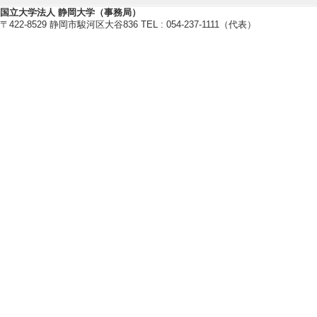
[内容] 難加工
国立大学法人 静岡大学（事務局）
〒422-8529 静岡市駿河区大谷836 TEL : 054-237-1111（代表）
[備考] 日本塑性加
ライン
【報道】
[1]. 新聞 浜
(2024年10月19日)
[備考] 静岡新聞朝
[2]. 新聞 静
授に大賞 (2023年3
[概要]浜松いわた
[備考] 中日新聞（
[3]. 新聞 静岡大
[概要]浜松いわた
[備考] 静岡新聞（