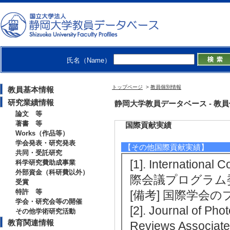
[4]. 地域支援(食
[備考] 支援先(デ
[5]. 技術相談:食
[備考] 活動内容
氏名（Name）
染評価法の相談と
トップページ
>
教員個別情報
教員基本情報
研究業績情報
静岡大学教員データベース - 教員個別情
論文 等
著書 等
国際貢献実績
Works（作品等）
学会発表・研究発表
【その他国際貢献実績】
共同・受託研究
[1]. International
科学研究費助成事業
外部資金（科研費以外）
際会議プログラム委員）
受賞
特許 等
[備考] 国際学会
学会・研究会等の開催
[2]. Journal of Ph
その他学術研究活動
教育関連情報
Reviews Associat