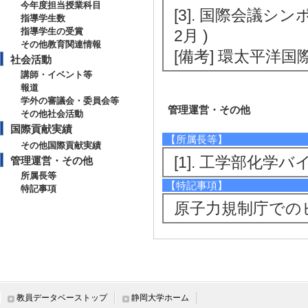
今年度担当授業科目
[3]. 国際会議シン
指導学生数
指導学生の受賞
2月 )
その他教育関連情報
[備考] 環太平洋
社会活動
講師・イベント等
報道
学外の審議会・委員会等
管理運営・その他
その他社会活動
国際貢献実績
【所属長等】
その他国際貢献実績
[1]. 工学部化学バイ
管理運営・その他
所属長等
【特記事項】
特記事項
原子力規制庁での
教員データベーストップ
静岡大学ホーム