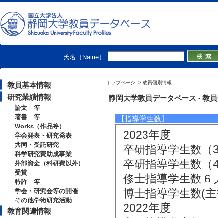
[備考] 副担当
[2]. 大学院科目(修士） 
年度 - 前期 )
[3]. 学部専門科目 
氏名（Name）
[備考] 副担当
[4]. 大学院科目（
トップページ
>
教員個別情報
教員基本情報
[5]. 学部専門科目 
研究業績情報
静岡大学教員データベース - 教員個別情
論文 等
著書 等
【指導学生数】
Works（作品等）
2023年度
学会発表・研究発表
共同・受託研究
卒研指導学生数（3年
科学研究費助成事業
卒研指導学生数（4年
外部資金（科研費以外）
受賞
修士指導学生数 6 
特許 等
博士指導学生数(主指
学会・研究会等の開催
その他学術研究活動
2022年度
教育関連情報