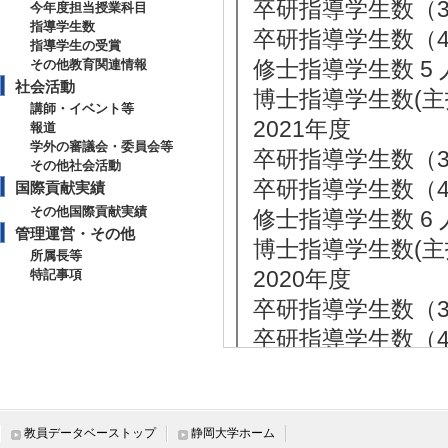
卒研指導学生数（3年
今年度担当授業科目
指導学生数
卒研指導学生数（4年
指導学生の受賞
修士指導学生数 5 
その他教育関連情報
社会活動
博士指導学生数(主指
講師・イベント等
2021年度
報道
学外の審議会・委員会等
卒研指導学生数（3年
その他社会活動
卒研指導学生数（4年
国際貢献実績
その他国際貢献実績
修士指導学生数 6 
管理運営・その他
博士指導学生数(主指
所属長等
2020年度
特記事項
卒研指導学生数（3年
卒研指導学生数（4年
修士指導学生数 6 
博士指導学生数(主指
2019年度
教員データベーストップ
静岡大学ホーム