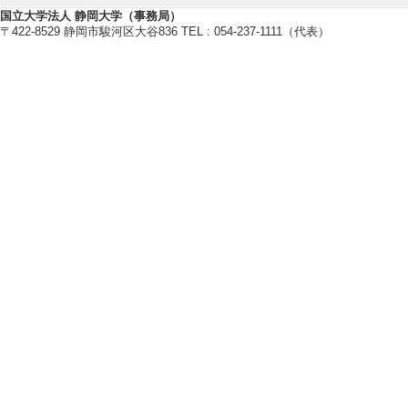
卒研指導学生数（3年
国立大学法人 静岡大学（事務局）
〒422-8529 静岡市駿河区大谷836 TEL : 054-237-1111（代表）
卒研指導学生数（4年
修士指導学生数 5 
博士指導学生数(主指
[備考] 博士課程1
【指導学生の受賞】
[1]. ベストライ
[授与団体名] 化学
[備考] 所属：総
回プロセスデザイ
[2]. 優秀ポスター賞
[受賞学生氏名] 南
[授与団体名] 光
[3]. シーズ＆