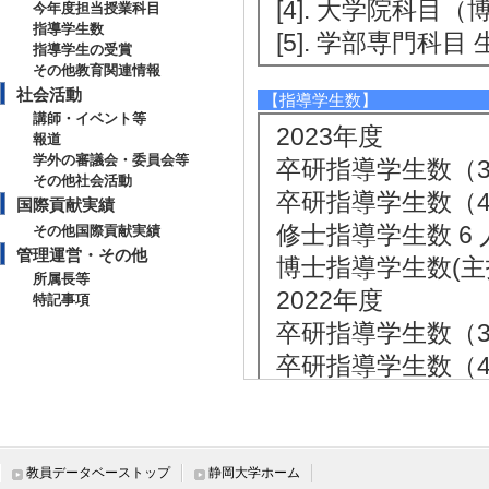
[4]. 大学院科目（
今年度担当授業科目
指導学生数
[5]. 学部専門科目 
指導学生の受賞
その他教育関連情報
社会活動
【指導学生数】
講師・イベント等
2023年度
報道
学外の審議会・委員会等
卒研指導学生数（3年
その他社会活動
卒研指導学生数（4年
国際貢献実績
修士指導学生数 6 
その他国際貢献実績
管理運営・その他
博士指導学生数(主指
所属長等
2022年度
特記事項
卒研指導学生数（3年
卒研指導学生数（4年
修士指導学生数 5 
博士指導学生数(主指
2021年度
教員データベーストップ
静岡大学ホーム