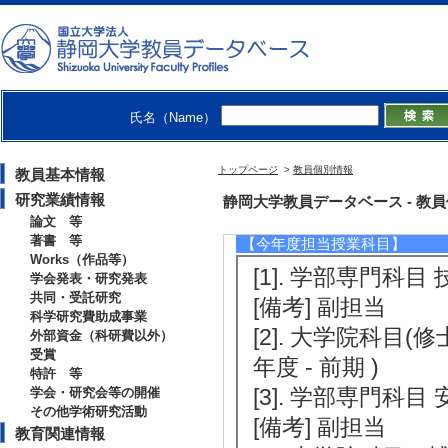
- 2020年3月 )
[4]. 日本レーザ
月 - 2019年3月 )
[5]. 学術誌の編集（Int
氏名（Name）
年4月 )
トップページ
>
教員個別情報
教員基本情報
研究業績情報
教育関連情報
静岡大学教員データベース - 教員個別情
論文 等
著書 等
【今年度担当授業科目】
Works（作品等）
[1]. 学部専門科目 
学会発表・研究発表
共同・受託研究
[備考] 副担当
科学研究費助成事業
[2]. 大学院科目(修士） 
外部資金（科研費以外）
受賞
年度 - 前期 )
特許 等
[3]. 学部専門科目 
学会・研究会等の開催
その他学術研究活動
[備考] 副担当
教育関連情報