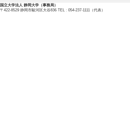
[役割] 責任者以外
国立大学法人 静岡大学（事務局）
[備考] シンポジ
〒422-8529 静岡市駿河区大谷836 TEL : 054-237-1111（代表）
[3]. The 2020 Inte
eties （2020年12
[役割] 責任者以外
[備考] シンポジ
[4]. フォトダイ
[役割] 責任者(議
ンパス
[5]. 第36回光化学
[役割] 責任者(議
ンパス（第一部）
【その他学術研究活動】
[1]. 日本レーザ
- 2022年3月 )