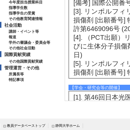
[備考] 国際公開番号
今年度担当授業科目
指導学生数
[3]. リンポル
指導学生の受賞
損傷剤 [出願番号] 特
その他教育関連情報
社会活動
許第6469096号 (2
講師・イベント等
[4]. （PCT
報道
学外の審議会・委員会等
びに生体分子損傷剤 [出
その他社会活動
日)
国際貢献実績
その他国際貢献実績
[5]. リンポル
管理運営・その他
損傷剤 [出願番号] 特願
所属長等
特記事項
【学会・研究会等の開催】
[1]. 第46回日本
[役割] 責任者(議
[2]. The 2020 Inte
eties （2021年12
教員データベーストップ
静岡大学ホーム