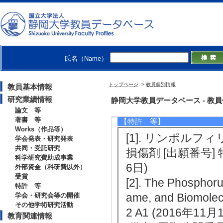
年4月)
[受賞者] 平川和貴
[4]. IJRC奨励
[受賞者] 平川和貴 
氏名（Name）
[5]. 日本光医学
おける貴金属ナノ粒
トップページ
>
教員個別情報
教員基本情報
[受賞者] 平川和貴
研究業績情報
静岡大学教員データベース - 教員個別情
論文 等
著書 等
【特許 等】
Works（作品等）
[1]. リンポル
学会発表・研究発表
共同・受託研究
損傷剤 [出願番号] 特願
科学研究費助成事業
6日)
外部資金（科研費以外）
受賞
[2]. The Phosphor
特許 等
ame, and Biomol
学会・研究会等の開催
その他学術研究活動
2 A1 (2016年11月
教育関連情報