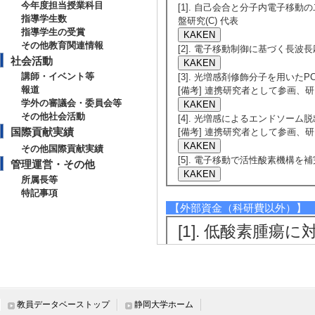
今年度担当授業科目
[1]. 自己会合と分子内電子移動の
指導学生数
盤研究(C) 代表
指導学生の受賞
その他教育関連情報
[2]. 電子移動制御に基づく長波長応
社会活動
講師・イベント等
[3]. 光増感剤修飾分子を用いたPC
報道
[備考] 連携研究者として参画
学外の審議会・委員会等
その他社会活動
[4]. 光増感によるエンドソーム脱出
国際貢献実績
[備考] 連携研究者として参画
その他国際貢献実績
[5]. 電子移動で活性酸素機構を補
管理運営・その他
所属長等
特記事項
【外部資金（科研費以外）】
[1]. 低酸素腫
的療法（PDT）の事業
関] 科学技術振興機
[担当区分] 研究代
教員データベーストップ
静岡大学ホーム