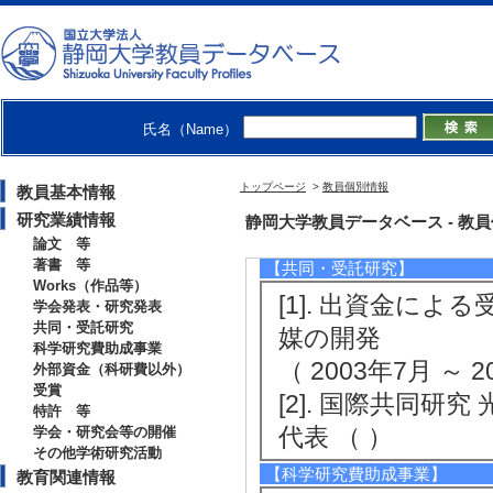
[5]. 水素結合
性
日本化学会第106春
[発表者]山本青依, M
氏名（Name）
郎, 山田悠平, 矢貝
[備考] 開催場所
トップページ
>
教員個別情報
教員基本情報
本化学会
研究業績情報
静岡大学教員データベース - 教員個別情
論文 等
著書 等
【共同・受託研究】
Works（作品等）
[1]. 出資金に
学会発表・研究発表
共同・受託研究
媒の開発
科学研究費助成事業
（ 2003年7月 ～ 2
外部資金（科研費以外）
受賞
[2]. 国際共同
特許 等
代表 （ ）
学会・研究会等の開催
その他学術研究活動
【科学研究費助成事業】
教育関連情報