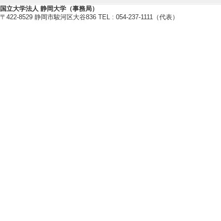
[2]. 希少金属
国立大学法人 静岡大学（事務局）
現象の解明と応用 （2
〒422-8529 静岡市駿河区大谷836 TEL : 054-237-1111（代表）
法人スズキ財団 [制
分] 研究代表者
[3]. がん選択的低
[提供機関] 公益財
助成金（一般公募）
[4]. 分光学的手
- 2021年3月 )
度神戸大学分子フ
区分] 研究代表者
[5]. 電子移動に
月 - 2021年3月
名] 自然科学研究助
【受賞】