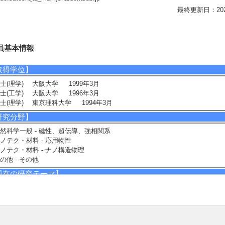
最終更新日：2026/0
員基本情報
取得学位】
士(理学) 大阪大学 1999年3月
士(工学) 大阪大学 1996年3月
士(理学) 東京理科大学 1994年3月
研究分野】
然科学一般 - 磁性、超伝導、強相関系
ノテク・材料 - 応用物性
ノテク・材料 - ナノ構造物理
の他 - その他
現在の研究テーマ】
性理論： 電気伝導，磁性，電子構造，スピンエレクトロニクス
研究キーワード】
ピン依存伝導, 量子スピン系の磁性, 電子構造, 異方性磁気抵抗効果, スピン－