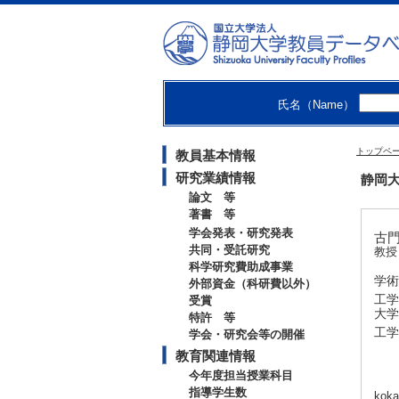
氏名（Name）
トップペ
教員基本情報
研究業績情報
静岡大
論文 等
著書 等
学会発表・研究発表
古門 
共同・受託研究
教授
科学研究費助成事業
学術
外部資金（科研費以外）
工学
受賞
大学
特許 等
工学
学会・研究会等の開催
教育関連情報
今年度担当授業科目
指導学生数
koka