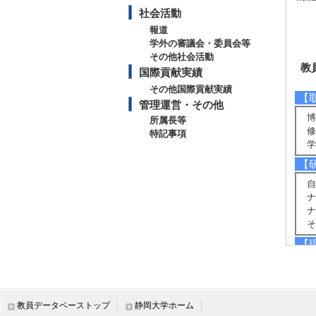
社会活動
報道
学外の審議会・委員会等
その他社会活動
教
国際貢献実績
その他国際貢献実績
【
管理運営・その他
博
所属長等
修
特記事項
学
【
自
ナ
ナ
そ
【
物
【
ス
教員データベーストップ
静岡大学ホーム