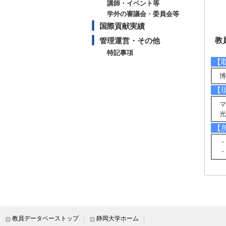
講師・イベント等
学外の審議会・委員会等
国際貢献実績
教
管理運営・その他
特記事項
【
博
【
マ
光
【
・
・
研
教員データベーストップ
静岡大学ホーム
【