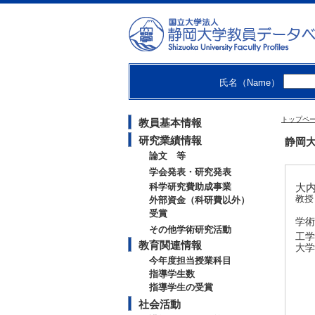
氏名（Name）
トップペ
教員基本情報
研究業績情報
静岡大
論文 等
学会発表・研究発表
科学研究費助成事業
大内
教授
外部資金（科研費以外）
受賞
学術
その他学術研究活動
工学
教育関連情報
大学
今年度担当授業科目
指導学生数
指導学生の受賞
社会活動