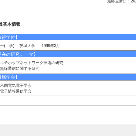
最終更新日：2026/0
員基本情報
取得学位】
士(工学) 茨城大学 1999年3月
現在の研究テーマ】
ルチホップネットワーク技術の研究
無線通信に関する研究
所属学会】
米国電気電子学会
電子情報通信学会
究業績情報
論文 等】