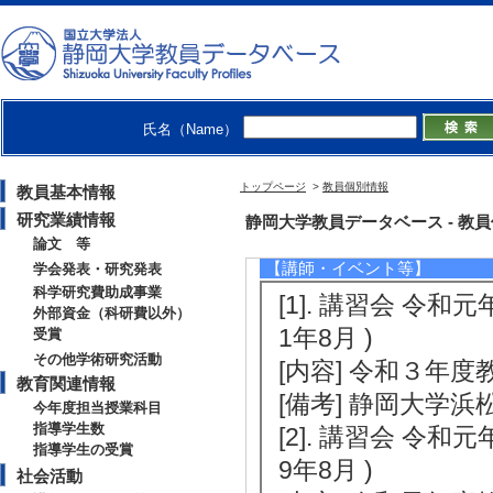
[5]. 電子情報通
月)
[授与団体名] 電
[備考] 平成28年6
氏名（Name）
トップページ
>
教員個別情報
教員基本情報
研究業績情報
社会活動
静岡大学教員データベース - 教員個別情
論文 等
【講師・イベント等】
学会発表・研究発表
科学研究費助成事業
[1]. 講習会 令和
外部資金（科研費以外）
1年8月 )
受賞
その他学術研究活動
[内容] 令和３年
教育関連情報
[備考] 静岡大学
今年度担当授業科目
指導学生数
[2]. 講習会 令和
指導学生の受賞
9年8月 )
社会活動