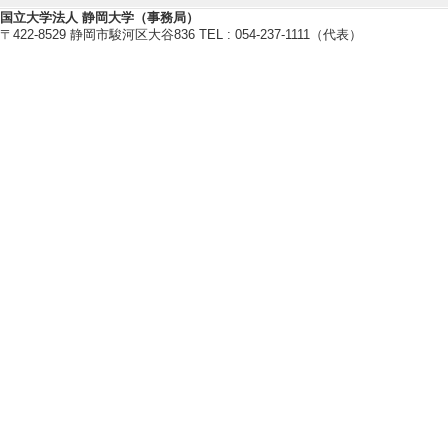
[4]. 電子情報通信
国立大学法人 静岡大学（事務局）
〒422-8529 静岡市駿河区大谷836 TEL : 054-237-1111（代表）
20年1月 )
[備考] 役割(『Speci
[5]. 電子情報通信
20年1月 )
[備考] 役割(『Speci
国際貢献実績
管理運営・その他
【特記事項】
1999- スペク