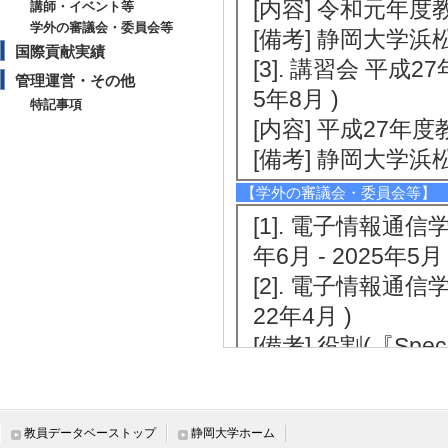
[内容] 令和元年
講師・イベント等
学外の審議会・委員会等
[備考] 静岡大学
国際貢献実績
[3]. 講習会 平成
管理運営・その他
5年8月 )
特記事項
[内容] 平成27年
[備考] 静岡大学
【学外の審議会・委員会等】
[1]. 電子情報通
年6月 - 2025年5
[2]. 電子情報通信
22年4月 )
[備考] 役割(『Special 
Wideband Systems
[3]. 電子情報通
[備考] 役割(研究
教員データベーストップ
静岡大学ホーム