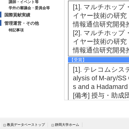
講師・イベント等
[1]. マルチホ
学外の審議会・委員会等
イヤー技術の研究 （2
国際貢献実績
情報通信研究開発
管理運営・その他
特記事項
[2]. マルチホ
イヤー技術の研究 （2
情報通信研究開発
【受賞】
[1]. テレコムシステ
alysis of M-ary/S
s and a Hadamard
[備考] 授与・助成
【その他学術研究活動】
[1]. 学術雑誌等
Section on Wide
教員データベーストップ
静岡大学ホーム