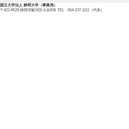
[備考] 編集委員
国立大学法人 静岡大学（事務局）
〒422-8529 静岡市駿河区大谷836 TEL : 054-237-1111（代表）
[2]. 学術雑誌等
Section on Signal 
s』) （2012年1月 -
[備考] 編集委員
[3]. 学生引率(中
1年9月 )
[備考] 厚生補導企
[4]. 学生引率(
1年9月 )
[備考] 厚生補導企
[5]. 学術雑誌等
年6月 )
[備考] 編集委員