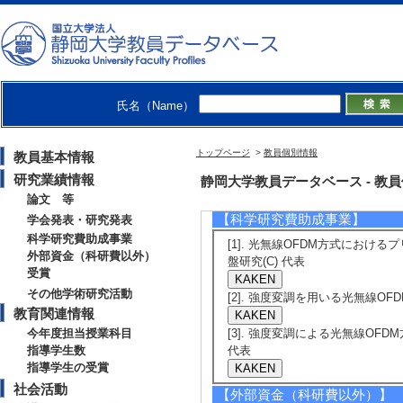
日， 査読無， 開
[5]. 直交周波
ユニットを用いた
電子情報通信学会 東海
氏名（Name）
25年2月28日） 
[発表者]大芝 峻平(
トップページ
>
教員個別情報
教員基本情報
[備考] 国内会議，
研究業績情報
静岡大学教員データベース - 教員個別情
論文 等
【科学研究費助成事業】
学会発表・研究発表
科学研究費助成事業
[1]. 光無線OFDM方式における
外部資金（科研費以外）
盤研究(C) 代表
受賞
その他学術研究活動
[2]. 強度変調を用いる光無線OFD
教育関連情報
今年度担当授業科目
[3]. 強度変調による光無線OFDM
指導学生数
代表
指導学生の受賞
社会活動
【外部資金（科研費以外）】