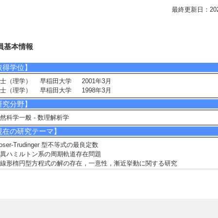
最終更新日：2026/0
員基本情報
取得学位】
士（理学） 早稲田大学 2001年3月
士（理学） 早稲田大学 1998年3月
研究分野】
然科学一般 - 数理解析学
現在の研究テーマ】
oser-Trudinger 型不等式の最良定数
異ハミルトン系の周期軌道存在問題
線形楕円型方程式の解の存在，一意性，漸近挙動に関する研究
線型偏微分方程式に対する変分的研究
研究キーワード】
分問題, 微分方程式
所属学会】