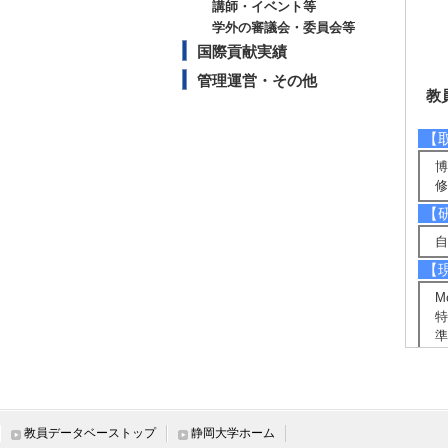
講師・イベント等
学外の審議会・委員会等
国際貢献実績
管理運営・その他
教
【
博
修
【
自
【
M
特
準
非
【
変
教員データベーストップ
静岡大学ホーム
【