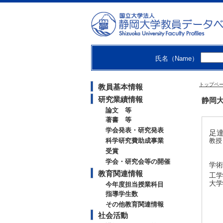
氏名（Name）
トップペ
教員基本情報
研究業績情報
静岡大
論文 等
著書 等
学会発表・研究発表
足達 
科学研究費助成事業
教授
受賞
学会・研究会等の開催
学術
教育関連情報
工学
大学
今年度担当授業科目
指導学生数
その他教育関連情報
社会活動