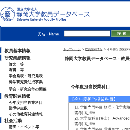
氏名（Name）
トップページ
>
教員個別情報
> 今年度担当授業
教員基本情報
研究業績情報
静岡大学教員データベース - 教員個別
論文 等
著書 等
学会発表・研究発表
科学研究費助成事業
今年度担当授業科目
学会・研究会等の開催
教育関連情報
【今年度担当授業科目】
今年度担当授業科目
[1]. 学部専門科目 物理・化学実験 （
指導学生数
[備考] 副担当
その他教育関連情報
[2]. 大学院科目(修士） Advanced Ph
社会活動
[備考] 副担当
講師・イベント等
[3]. 学部専門科目 電磁気学 （2026