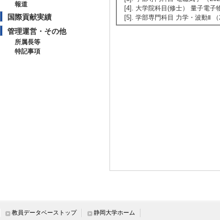
報道
[4]. 大学院科目(修士） 量子電子物性
国際貢献実績
[5]. 学部専門科目 力学・波動Ⅱ （2
管理運営・その他
所属長等
特記事項
教員データベーストップ
静岡大学ホーム