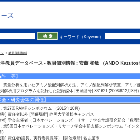
4]. 組織に対する的確な改善目標と質保証された効率性測定を両立するDEA理論の構築
盤研究(C) 分担
5]. 最小費用全域木ゲームのShapley値に対する近似アルゴリズムの開発 （ 2011年
キーワード（Keyword）
受賞】
1]. 第3回日本オペレーションズ・リサーチ学会論文賞 （2013年9月)
ージ
>
教員個別情報
]. Best Paper Award of Scheduling Theory A heuristic algorithm for many-vi
月)
学教員データベース - 教員個別情報 : 安藤 和敏 （ANDO Kazutos
受賞者] Aito Hirano, Kazuki Hasegawa, Keisuke Ueda, Kazutoshi An
特許 等】
1]. 質量分析を用いたアミノ酸配列解析方法、アミノ酸配列解析装置、アミ
列解析用プログラムを記録した記録媒体 [出願番号] 331621 (2006年12月8日) [
学会・研究会等の開催】
1]. 第27回RAMPシンポジウム （2015年10月)
役割] 責任者以外 [開催場所] 静岡大学浜松キャンパス
備考] 学会主催者（日本オペレーションズ・リサーチ学会常設研究部会「数理
2]. 第5回日本オペレーションズ・リサーチ学会中部支部シンポジウム「インタ
月)
役割] 責任者(議長、実行委員長等） [開催場所] 名古屋市