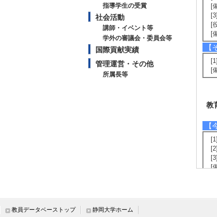
指導学生の受賞
[
[
社会活動
[
講師・イベント等
[
学外の審議会・委員会等
【
国際貢献実績
[
管理運営・その他
[
所属長等
教
【
[
[
[
[
[
[
[
教員データベーストップ
静岡大学ホーム