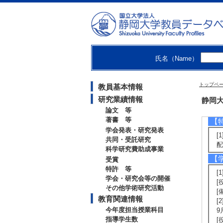
[
基
[
表
氏名（Name）
【
[
トップペ
教員基本情報
[2
6
研究業績情報
静岡大
[
論文 等
著書 等
【
学会発表・研究発表
[
共同・受託研究
配
科学研究費助成事業
【
受賞
特許 等
[
学会・研究会等の開催
[
その他学術研究活動
[
教育関連情報
[
今年度担当授業科目
9
指導学生数
[