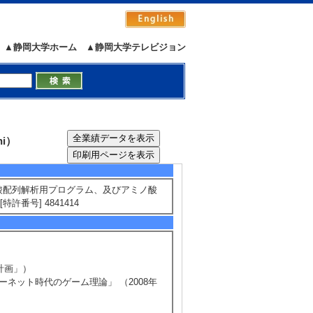
 （ 2014年4月 ～ 2017年3月 ）
4月 ～ 2014年3月 ） 基盤研究(C) 代
▲静岡大学ホーム
▲静岡大学テレビジョン
sits traveling salesman problem （2025年
hi）
do and Wei Wu [授与機関] スケジューリング学会
ノ酸配列解析用プログラム、及びアミノ酸
特許番号] 4841414
計画」）
ーネット時代のゲーム理論」 （2008年