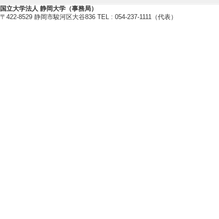
・日本赤ちゃん学会
国立大学法人 静岡大学（事務局）
・全日本ピアノ指導者協会
〒422-8529 静岡市駿河区大谷836 TEL : 054-237-1111（代表）
・日本保育学会
・日本音楽教育学会
・日本音楽知覚認知学会
研究業績情報
【論文 等】
[1]. COVID
題
静岡大学教育学部研究報
年） [査読] 無 [
[責任著者・共著者
[著者] 石川眞佐江