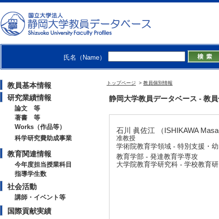
氏名（Name）
トップページ
>
教員個別情報
教員基本情報
研究業績情報
静岡大学教員データベース - 教員個別
論文 等
著書 等
Works（作品等）
石川 眞佐江 （ISHIKAWA Mas
科学研究費助成事業
准教授
学術院教育学領域 - 特別支援・
教育関連情報
教育学部 - 発達教育学専攻
大学院教育学研究科 - 学校教育
今年度担当授業科目
指導学生数
社会活動
講師・イベント等
国際貢献実績