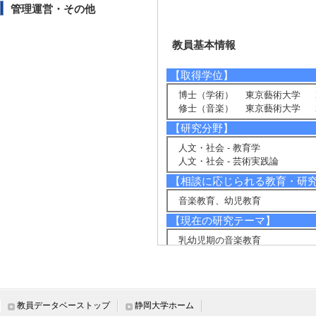
管理運営・その他
教員基本情報
【取得学位】
博士（学術） 東京藝術大学 20
修士（音楽） 東京藝術大学 20
【研究分野】
人文・社会 - 教育学
人文・社会 - 芸術実践論
【相談に応じられる教育・研
音楽教育、幼児教育
【現在の研究テーマ】
乳幼児期の音楽教育
【研究キーワード】
音楽 幼児
【所属学会】
教員データベーストップ
静岡大学ホーム