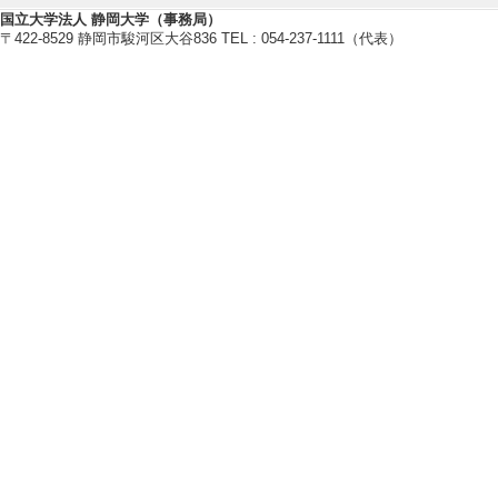
国立大学法人 静岡大学（事務局）
〒422-8529 静岡市駿河区大谷836 TEL : 054-237-1111（代表）
研究業績情報
【論文 等】
[1]. 小中学校
として
中国古典研究（中国古典
共著論文] 該当し
[責任著者・共著者
[著者] 江口 尚純
[2]. 高等学校
して
詩経研究（日本詩経学会
論文] 該当しない
[責任著者・共著者