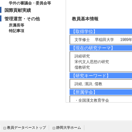
学外の審議会・委員会等
国際貢献実績
管理運営・その他
教員基本情報
所属長等
特記事項
【取得学位】
文学修士 早稲田大学 1989年
【現在の研究テーマ】
詩経研究
宋代文人思想の研究
儒教研究
【研究キーワード】
詩経, 漢詩, 儒教
【所属学会】
・全国漢文教育学会
・中国古典学会
・早稲田大学東洋哲学会
・日本中国学会
・日本詩経学会
教員データベーストップ
静岡大学ホーム