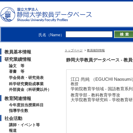
氏名（Name）
トップページ
>
教員個別情報
教員基本情報
研究業績情報
静岡大学教員データベース - 教員個別
論文 等
著書 等
学会発表・研究発表
江口 尚純 （EGUCHI Naosumi
科学研究費助成事業
教授
学術院教育学領域 - 国語教育系列
外部資金（科研費以外）
教育学部 - 教科教育学専攻
教育関連情報
大学院教育学研究科 - 学校教育
今年度担当授業科目
指導学生数
社会活動
講師・イベント等
報道