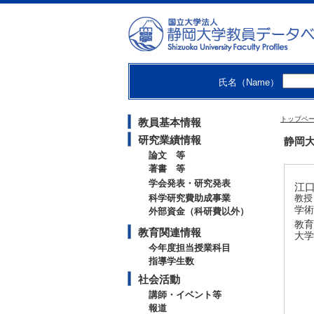
氏名（Name）
トップペ
教員基本情報
研究業績情報
静岡大
論文 等
著書 等
学会発表・研究発表
江口
科学研究費助成事業
教授
学術
外部資金（科研費以外）
教育
教育関連情報
大学
今年度担当授業科目
指導学生数
社会活動
講師・イベント等
報道