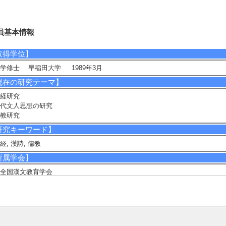
員基本情報
取得学位】
学修士 早稲田大学 1989年3月
現在の研究テーマ】
経研究
代文人思想の研究
教研究
研究キーワード】
経, 漢詩, 儒教
所属学会】
全国漢文教育学会
中国古典学会
早稲田大学東洋哲学会
日本中国学会
日本詩経学会