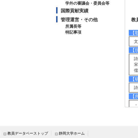
学外の審議会・委員会等
国際貢献実績
管理運営・その他
教
所属長等
特記事項
【
文
【
詩
宋
儒
【
詩
【
・
・
・
・
・
教員データベーストップ
静岡大学ホーム