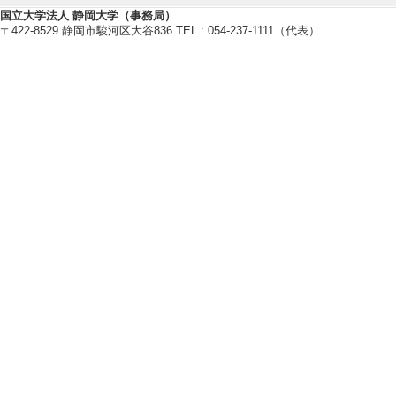
研修 （2025年12月
国立大学法人 静岡大学（事務局）
〒422-8529 静岡市駿河区大谷836 TEL : 054-237-1111（代表）
[内容] 講義「男
登半島地震におけ
[備考] 鹿児島市役
[6]. 公開講座
災」 （2025年11月
[内容] 静岡大
した防災イベント
[備考] 静岡大学
[7]. 公開講座 賎
[内容] 講義「男
ョップの講評
[備考] 静岡市 松
[8]. 公開講座
座 地域防災人材養成