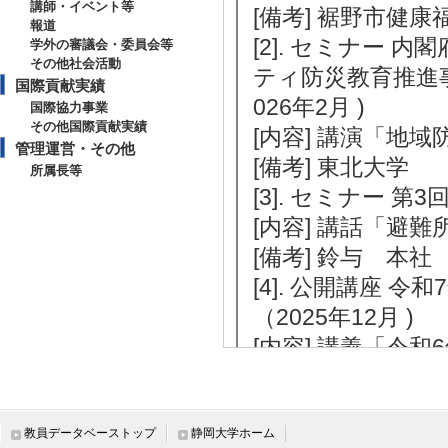
講師・イベント等
[備考] 裾野市健康
報道
[2]. セミナー
学外の審議会・委員会等
その他社会活動
ティ防災教育推進
国際貢献実績
026年2月 )
国際協力事業
その他国際貢献実績
[内容] 講演「地
管理運営・その他
[備考] 東北大学
所属長等
[3]. セミナー 第3
[内容] 講話「避
[備考] 鈴与 本社
[4]. 公開講座
（2025年12月 )
[内容] 講義「令
点による地域の取
[備考] 御殿場市民
[5]. 研修会 
教員データベーストップ
静岡大学ホーム