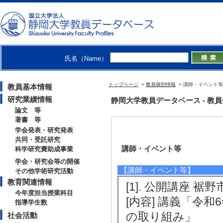
氏名（Name）
トップページ
>
教員個別情報
> 講師・イベント等
教員基本情報
研究業績情報
静岡大学教員データベース - 教員個別情
論文 等
著書 等
学会発表・研究発表
共同・受託研究
講師・イベント等
科学研究費助成事業
学会・研究会等の開催
【講師・イベント等】
その他学術研究活動
教育関連情報
[1]. 公開講座 
今年度担当授業科目
[内容] 講義「令
指導学生数
の取り組み」
社会活動