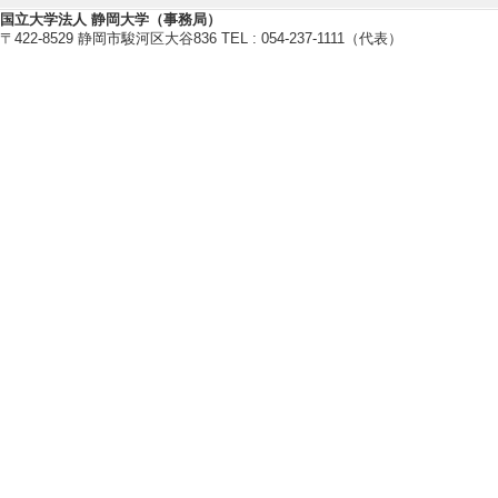
[著者] 伊藤宏二
国立大学法人 静岡大学（事務局）
〒422-8529 静岡市駿河区大谷836 TEL : 054-237-1111（代表）
[4]. ヨハネス
（３）
静岡大学教育学部研究
20年） [査読] 有
[責任著者・共著者
[著者] 伊藤宏二
[U
[5]. 世界史探
静岡大学教育学部研究
[査読] 有 [国際共
[責任著者・共著者
[著者] 伊藤宏二
[U
[6]. ヨハネス
（２）
静岡大学教育学部研究