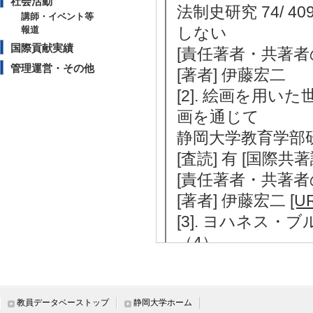
社会活動
法制史研究 74/ 40
講師・イベント等
しない
報道
国際貢献実績
[責任著者・共著者
管理運営・その他
[著者] 伊藤宏二
[2]. 絵画を用
画を通じて
静岡大学教育学部研究報
[査読] 有 [国際共
[責任著者・共著者
[著者] 伊藤宏二
[U
[3]. ヨハネス
（4）
静岡大学教育学部研
（2022年） [査読
[責任著者・共著者
教員データベーストップ
静岡大学ホーム