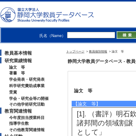
氏名（Name）
トップページ
>
教員個別情報
> 論文 等
教員基本情報
研究業績情報
静岡大学教員データベース - 教員個別
論文 等
著書 等
学会発表・研究発表
科学研究費助成事業
論文 等
受賞
学会・研究会等の開催
【論文 等】
その他学術研究活動
教育関連情報
[1]. （書評）
今年度担当授業科目
諸邦間の領域割譲
指導学生数
その他教育関連情報
として」