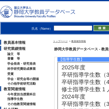
[1]. 全学教育科
年度 - 後期 )
[備考] 副担当
[2]. 学部専門科目 
氏名（Name）
[3]. 学部専門科目 
[4]. 学部専門科目 
トップページ
>
教員個別情報
教員基本情報
[5]. 学部専門科目 
研究業績情報
静岡大学教員データベース - 教員個別
論文 等
著書 等
【指導学生数】
学会発表・研究発表
2025年度
科学研究費助成事業
卒研指導学生数（3年
受賞
学会・研究会等の開催
卒研指導学生数（4年
その他学術研究活動
修士指導学生数 1 
教育関連情報
今年度担当授業科目
2024年度
指導学生数
卒研指導学生数（3年
その他教育関連情報