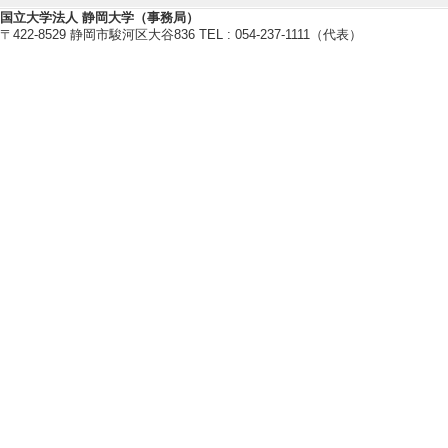
[1]. 静岡大学附
国立大学法人 静岡大学（事務局）
1月 )
〒422-8529 静岡市駿河区大谷836 TEL : 054-237-1111（代表）
[備考] 本年度も
社会活動
【講師・イベント等】
[1]. セミナー
演・ワークショップ 
[内容] 「『パ
という題で講演を
[備考] 静岡大学
[2]. 公開講座 出
[内容] 「教職
た50分授業×2回