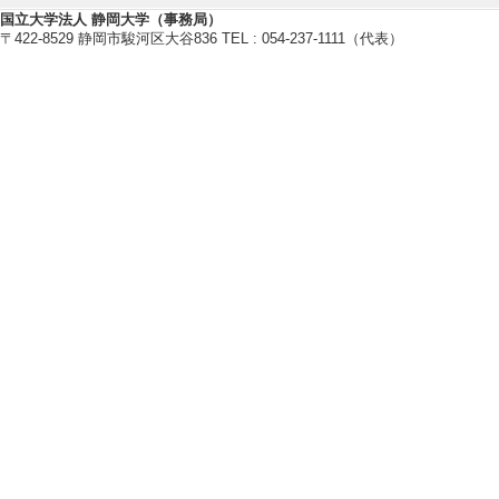
[4]. 静岡市教育委
国立大学法人 静岡大学（事務局）
年3月 )
〒422-8529 静岡市駿河区大谷836 TEL : 054-237-1111（代表）
[活動内容]児童
[5]. 静岡市教育
15年3月 )
[活動内容]児童
国際貢献実績
管理運営・その他
【特記事項】
1994- 保健科