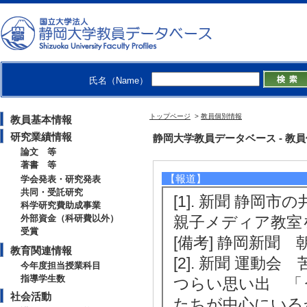
合い方と子供の健康」
[内容] メディ
者向け講演会
[5]. 講習会 
氏名（Name）
習会 （2023年5月 
トップページ
>
教員個別情報
[内容] 小学校
教員基本情報
研究業績情報
静岡大学教員データベース - 教員個別情
ついて
論文 等
著書 等
【報道】
学会発表・研究発表
共同・受託研究
[1]. 新聞 静
科学研究費助成事業
外部資金（科研費以外）
親子メディア教室を開
受賞
[備考] 静岡新聞 
教育関連情報
[2]. 新聞 運
今年度担当授業科目
指導学生数
つらい思い出 「
社会活動
たちが中心にいるか 