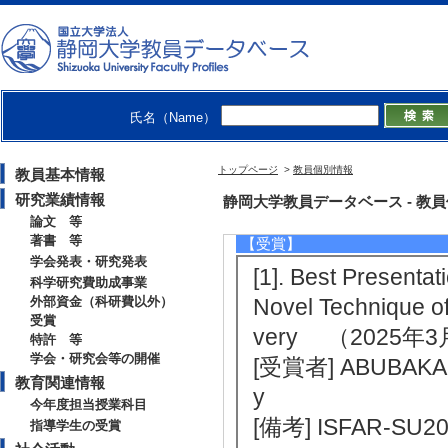
学術・技術指導 [
[2]. 大気圧マイ
4月 ) [提供機関] 
[3]. マイクロ
（2006年4月 ) [
氏名（Name）
[4]. 大気圧非
トップページ
>
教員個別情報
教員基本情報
化技術の開発 （19
研究業績情報
静岡大学教員データベース - 教員個別情
度名] 第3回トヨ
論文 等
著書 等
【受賞】
学会発表・研究発表
[1]. Best Presentat
科学研究費助成事業
外部資金（科研費以外）
Novel Technique of
受賞
very （2025年3
特許 等
学会・研究会等の開催
[受賞者] ABUBAKAR
教育関連情報
y
今年度担当授業科目
[備考] ISFAR-SU2
指導学生の受賞