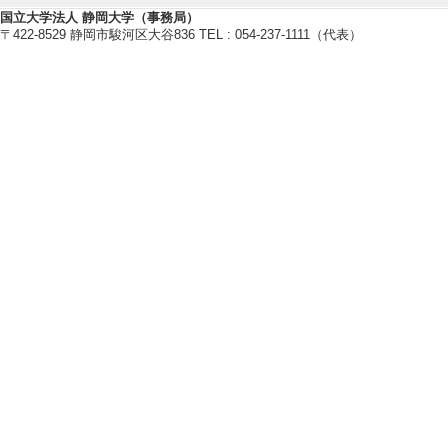
f microplasma phe
国立大学法人 静岡大学（事務局）
〒422-8529 静岡市駿河区大谷836 TEL : 054-237-1111（代表）
年1月)
[授与機関] IEEE
【特許 等】
[1]. プラズマ発生用
017年4月4日)
【学会・研究会等の開催】
[1]. The 30th Sy
[役割] 責任者以外
教育関連情報
【今年度担当授業科目】
[1]. 全学教育科