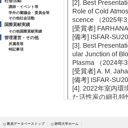
社会活動
[2]. Best Presentat
講師・イベント等
Role of Cold Atmos
学外の審議会・委員会等
その他社会活動
scence （2025年
国際貢献実績
[受賞者] FARHANA 
その他国際貢献実績
[備考] ISFAR-SU2
管理運営・その他
所属長等
[3]. Best Presenta
特記事項
ular Junction of B
Plasma （2024年
[受賞者] A. M. Jaha
[備考] ISFAR-SU2
[4]. 2022年
た活性炭の細孔特性 
[受賞者] 清水一
スラヴ, 村上栄造
[5]. IEEE Fellow fo
教員データベーストップ
静岡大学ホーム