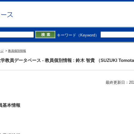
キーワード（Keyword）
 智貴 （SUZUKI Tomotaka）
准教授
ベーション社会連携推進機構
ージ
>
教員個別情報
学教員データベース - 教員個別情報 : 鈴木 智貴 （SUZUKI Tomota
最終更新日：2026/0
員基本情報