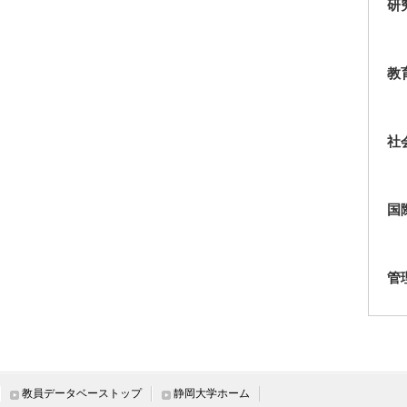
研
教
社
国
管
教員データベーストップ
静岡大学ホーム