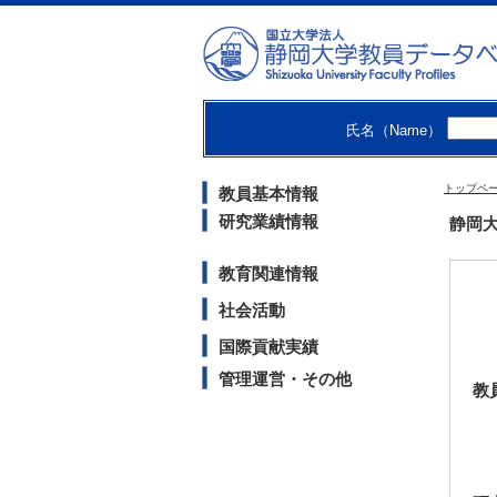
氏名（Name）
鈴木
特任
イノ
トップペ
教員基本情報
研究業績情報
静岡大
教育関連情報
社会活動
国際貢献実績
管理運営・その他
教