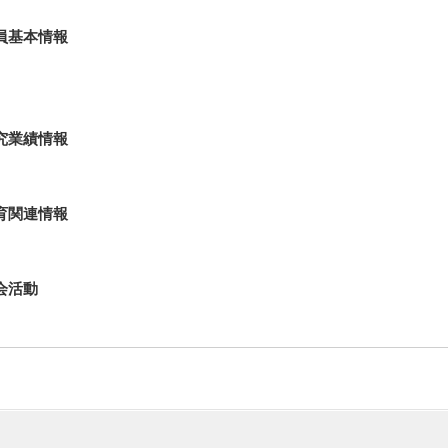
員基本情報
究業績情報
育関連情報
会活動
際貢献実績
理運営・その他