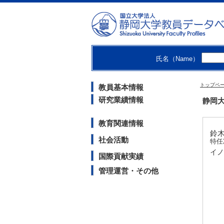
氏名（Name）
トップペ
教員基本情報
研究業績情報
静岡大
教育関連情報
鈴木
社会活動
特任
イノ
国際貢献実績
管理運営・その他