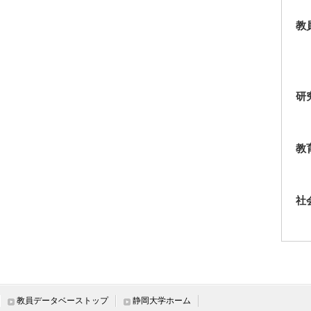
教
研
教
社
国
教員データベーストップ
静岡大学ホーム
管