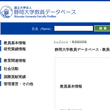
氏名（Name）
鈴木 智貴 （SUZUKI Tomotak
特任准教授
イノベーション社会連携推進機構
トップページ
>
教員個別情報
教員基本情報
研究業績情報
静岡大学教員データベース - 教員個別情
教育関連情報
社会活動
国際貢献実績
管理運営・その他
教員基本情報