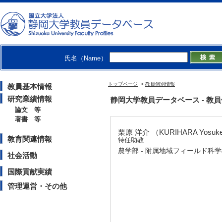
氏名（Name）
トップページ
>
教員個別情報
教員基本情報
研究業績情報
静岡大学教員データベース - 教員個別
論文 等
著書 等
栗原 洋介 （KURIHARA Yosuk
教育関連情報
特任助教
農学部 - 附属地域フィールド科
社会活動
国際貢献実績
管理運営・その他