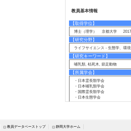
教員基本情報
【取得学位】
博士（理学） 京都大学 2017
【研究分野】
ライフサイエンス - 生態学、環
【研究キーワード】
哺乳類, 枯死木, 節足動物
【所属学会】
・日本霊長類学会
・日本哺乳類学会
・国際霊長類学会
・日本生態学会
【個人ホームページ】
https://sites.google.com/view/yo
教員データベーストップ
静岡大学ホーム