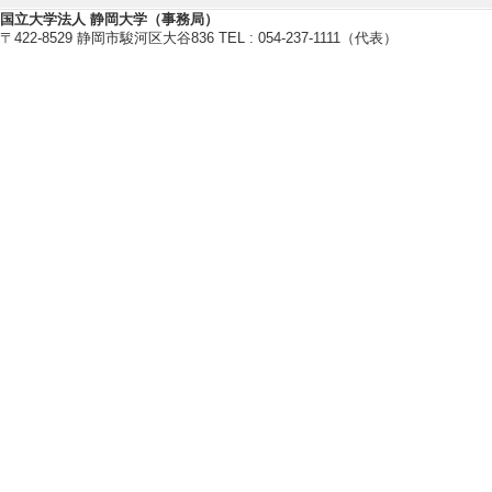
国立大学法人 静岡大学（事務局）
〒422-8529 静岡市駿河区大谷836 TEL : 054-237-1111（代表）
研究業績情報
【論文 等】
[1]. Detection of V
iDNA
Ecological Rese
論文] 該当しない
[責任著者・共著者
[著者] Goro Hanya, 
oki Okamura, Yuma
Kondo, Shogo Tanji
Hattori, Sakura Jin
[DOI]
[2]. Seasonal Adap
ues: Linking Gut M