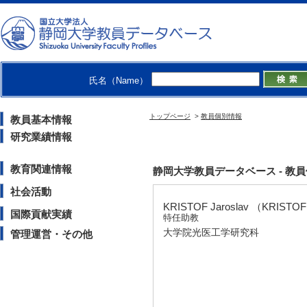
氏名（Name）
トップページ
>
教員個別情報
教員基本情報
研究業績情報
教育関連情報
静岡大学教員データベース - 教員個別情報 
社会活動
KRISTOF Jaroslav （KRISTOF
国際貢献実績
特任助教
大学院光医工学研究科
管理運営・その他