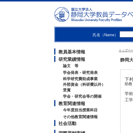
氏名（Name）
トップペ
教員基本情報
研究業績情報
静岡大
論文 等
学会発表・研究発表
科学研究費助成事業
下村
助教
外部資金（科研費以外）
受賞
学術
学会・研究会等の開催
工学
教育関連情報
今年度担当授業科目
その他教育関連情報
社会活動