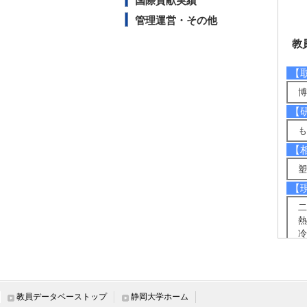
国際貢献実績
管理運営・その他
教
【
博
【
も
【
塑
【
二
熱
冷
【
塑
【
教員データベーストップ
静岡大学ホーム