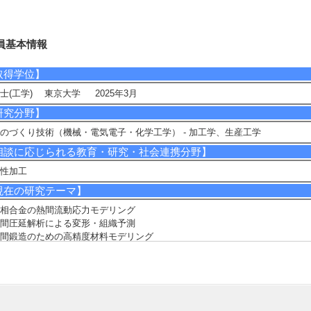
員基本情報
取得学位】
士(工学) 東京大学 2025年3月
研究分野】
のづくり技術（機械・電気電子・化学工学） - 加工学、生産工学
相談に応じられる教育・研究・社会連携分野】
性加工
現在の研究テーマ】
相合金の熱間流動応力モデリング
間圧延解析による変形・組織予測
間鍛造のための高精度材料モデリング
研究キーワード】
性加工，材料モデリング
所属学会】