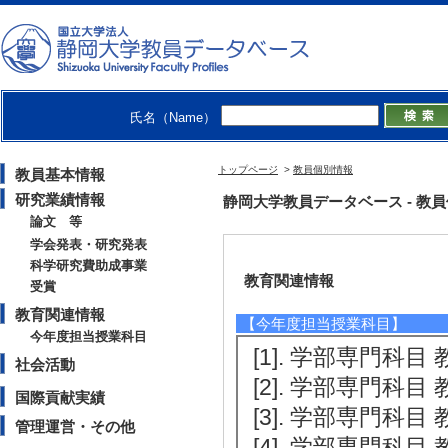
[1]. 民主的価値を育成する哲学的
支援 代表
【受賞】
[1]. フルブライ
氏名（Name）
[授与機関] Foreign F
[2]. PhDプ
トップページ
>
教員個別情報
教員基本情報
学院） （2013年6
研究業績情報
静岡大学教員データベース - 教員個別情
論文 等
学会発表・研究発表
科学研究費助成事業
教育関連情報
受賞
教育関連情報
【今年度担当授業科目】
今年度担当授業科目
[1]. 学部専門科目 
社会活動
[2]. 学部専門科目 
国際貢献実績
[3]. 学部専門科目 
管理運営・その他
[4]. 学部専門科目 