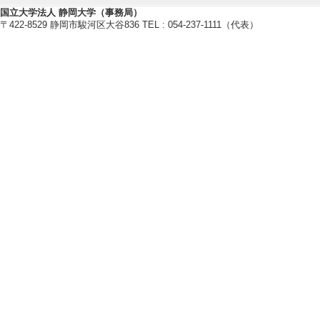
考察
国立大学法人 静岡大学（事務局）
〒422-8529 静岡市駿河区大谷836 TEL : 054-237-1111（代表）
Malta Japan Semin
（2023年11月1
[発表者]定松 文, Aya
[6]. 日本にお
労の傾向――202
国際ジェンダー学会
[発表者]定松 文
[7]. 地中海の
地中海研究会50周
外
[発表者]定松 文, Aya
[8]. 旧ソ連、東
ロシア・東欧学会 （
[発表者]定松文