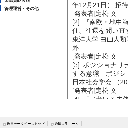
国際貢献実績
年12月21日） 招
管理運営・その他
[発表者]定松 文
[2]. 『南欧・
住、往還を問い直
東洋大学 白山人類学
外
[発表者]定松 文
[3]. ポジショ
する意識―ポジシ
日本社会学会 （20
[発表者]定松 文
[4]. 「〈⽼い
国際ジェンダー学会
[発表者]定松 文
[5]. 日本とマ
教員データベーストップ
静岡大学ホーム