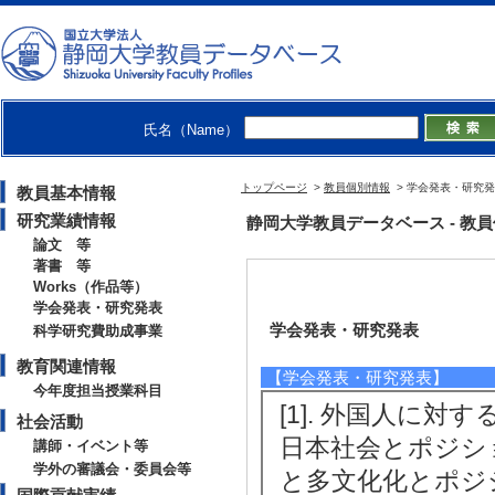
氏名（Name）
トップページ
>
教員個別情報
> 学会発表・研究
教員基本情報
研究業績情報
静岡大学教員データベース - 教員個別情
論文 等
著書 等
Works（作品等）
学会発表・研究発表
学会発表・研究発表
科学研究費助成事業
教育関連情報
【学会発表・研究発表】
今年度担当授業科目
[1]. 外国人に
社会活動
日本社会とポジシ
講師・イベント等
学外の審議会・委員会等
と多文化化とポジシ