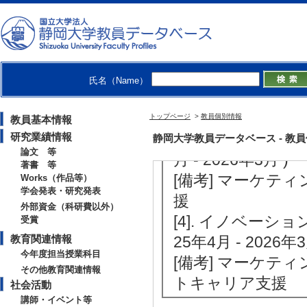
静岡放送株式会社 （20
[備考] キャリ
ケティングの戦略
[2]. イノベーシ
氏名（Name）
月 - 2027年3月 )
[備考] 藤枝市シ
トップページ
>
教員個別情報
教員基本情報
[3]. イノベーシ
研究業績情報
静岡大学教員データベース - 教員個別情
論文 等
月 - 2026年3月 )
著書 等
[備考] マーケ
Works（作品等）
学会発表・研究発表
援
外部資金（科研費以外）
[4]. イノベー
受賞
教育関連情報
25年4月 - 2026年3
今年度担当授業科目
[備考] マーケ
その他教育関連情報
トキャリア支援
社会活動
講師・イベント等