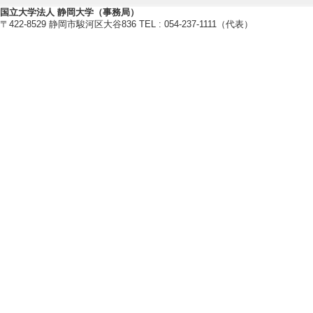
組織イノベーション
国立大学法人 静岡大学（事務局）
マネジメント
〒422-8529 静岡市駿河区大谷836 TEL : 054-237-1111（代表）
マーケティング
行政経営
【研究キーワード】
組織イノベーション、マネジメン
政経営、ベンチャー
【所属学会】
・研究・イノベーション学会
・経営行動研究学会
・日本行政学会
・日本地域政策学会
・日本都市学会
【個人ホームページ】
https://www.gkk.shizuoka.ac.jp/out
研究業績情報