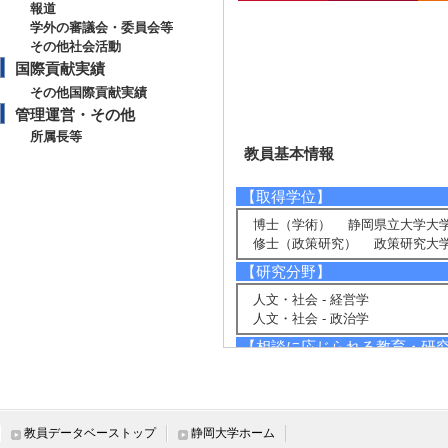
報道
学外の審議会・委員会等
その他社会活動
国際貢献実績
その他国際貢献実績
管理運営・その他
所属長等
教員基本情報
【取得学位】
博士（学術） 静岡県立大学大学
修士（政策研究） 政策研究大学
【研究分野】
人文・社会 - 経営学
人文・社会 - 政治学
【相談に応じられる教育・研
組織イノベーション、組織改革、
マーケティング戦略、行政経営、
【現在の研究テーマ】
教員データベーストップ
静岡大学ホーム