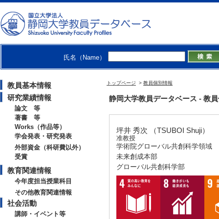
氏名（Name）
トップページ
>
教員個別情報
教員基本情報
研究業績情報
静岡大学教員データベース - 教員個別情
論文 等
著書 等
Works（作品等）
坪井 秀次 （TSUBOI Shuji）
学会発表・研究発表
准教授
学術院グローバル共創科学領域
外部資金（科研費以外）
未来創成本部
受賞
グローバル共創科学部
教育関連情報
今年度担当授業科目
その他教育関連情報
社会活動
講師・イベント等