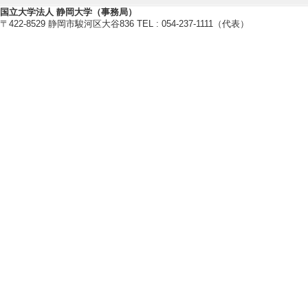
組織イノベーション
国立大学法人 静岡大学（事務局）
マネジメント
〒422-8529 静岡市駿河区大谷836 TEL : 054-237-1111（代表）
マーケティング
行政経営
【研究キーワード】
組織イノベーション、マネジメン
政経営、ベンチャー
【所属学会】
・研究・イノベーション学会
・経営行動研究学会
・日本行政学会
・日本地域政策学会
・日本都市学会
【個人ホームページ】
https://www.gkk.shizuoka.ac.jp/out
研究業績情報