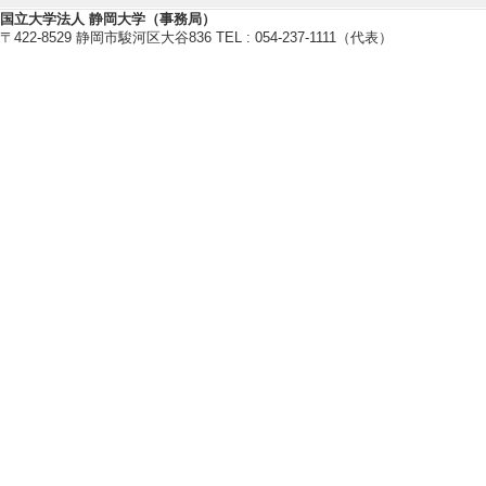
組織イノベーション
国立大学法人 静岡大学（事務局）
マネジメント
〒422-8529 静岡市駿河区大谷836 TEL : 054-237-1111（代表）
マーケティング
行政経営
【研究キーワード】
組織イノベーション、マネジメン
政経営、ベンチャー
【所属学会】
・研究・イノベーション学会
・経営行動研究学会
・日本行政学会
・日本地域政策学会
・日本都市学会
【個人ホームページ】
https://www.gkk.shizuoka.ac.jp/out
研究業績情報