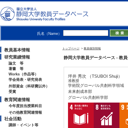
氏名（Name）
トップページ
>
教員個別情報
教員基本情報
研究業績情報
静岡大学教員データベース - 教員個別情
論文 等
著書 等
Works（作品等）
坪井 秀次 （TSUBOI Shuji）
学会発表・研究発表
准教授
学術院グローバル共創科学領域
外部資金（科研費以外）
未来創成本部
受賞
グローバル共創科学部
教育関連情報
今年度担当授業科目
その他教育関連情報
社会活動
講師・イベント等