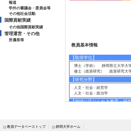
報道
学外の審議会・委員会等
その他社会活動
国際貢献実績
その他国際貢献実績
管理運営・その他
所属長等
教員基本情報
【取得学位】
博士（学術） 静岡県立大学大学
修士（政策研究） 政策研究大学
【研究分野】
人文・社会 - 経営学
人文・社会 - 政治学
【相談に応じられる教育・研
組織イノベーション、組織改革、
マーケティング戦略、行政経営、
【現在の研究テーマ】
教員データベーストップ
静岡大学ホーム