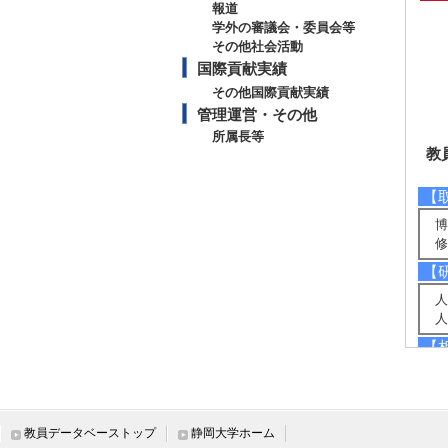
報道
学外の審議会・委員会等
その他社会活動
国際貢献実績
その他国際貢献実績
管理運営・その他
所属長等
教
【
博
修
【
人
人
【
組
マ
【
教員データベーストップ
静岡大学ホーム