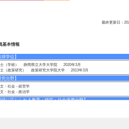
最終更新日：2026/0
員基本情報
取得学位】
士（学術） 静岡県立大学大学院 2020年3月
士（政策研究） 政策研究大学院大学 2013年3月
研究分野】
文・社会 - 経営学
文・社会 - 政治学
相談に応じられる教育・研究・社会連携分野】
織イノベーション、組織改革、マネジメント
ーケティング戦略、行政経営、スタートアップ、起業
現在の研究テーマ】