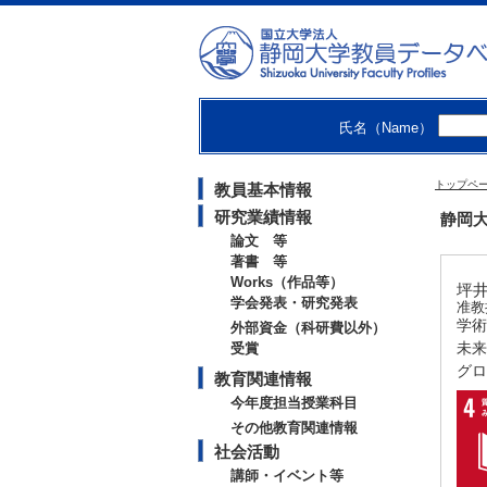
氏名（Name）
トップペ
教員基本情報
研究業績情報
静岡大
論文 等
著書 等
Works（作品等）
坪井
学会発表・研究発表
准教
学術
外部資金（科研費以外）
未来
受賞
グロ
教育関連情報
今年度担当授業科目
その他教育関連情報
社会活動
講師・イベント等