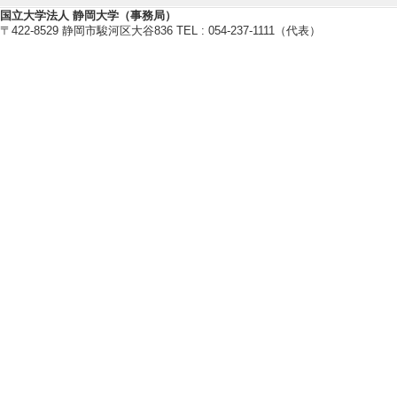
組織イノベーション
国立大学法人 静岡大学（事務局）
マネジメント
〒422-8529 静岡市駿河区大谷836 TEL : 054-237-1111（代表）
マーケティング
行政経営
【研究キーワード】
組織イノベーション、マネジメン
政経営、ベンチャー
【所属学会】
・研究・イノベーション学会
・経営行動研究学会
・日本行政学会
・日本地域政策学会
・日本都市学会
【個人ホームページ】
https://www.gkk.shizuoka.ac.jp/out
研究業績情報