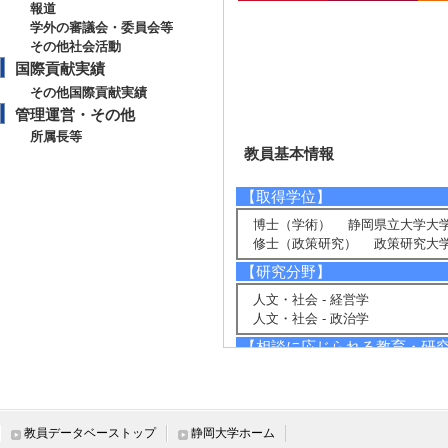
報道
学外の審議会・委員会等
その他社会活動
国際貢献実績
その他国際貢献実績
管理運営・その他
所属長等
教員基本情報
【取得学位】
博士（学術） 静岡県立大学大学
修士（政策研究） 政策研究大学
【研究分野】
人文・社会 - 経営学
人文・社会 - 政治学
【相談に応じられる教育・研
組織イノベーション、組織改革、
マーケティング戦略、行政経営、
【現在の研究テーマ】
教員データベーストップ
静岡大学ホーム