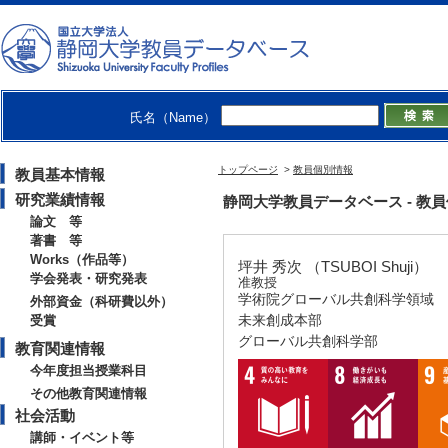
氏名（Name）
トップページ
>
教員個別情報
教員基本情報
研究業績情報
静岡大学教員データベース - 教員個別情
論文 等
著書 等
Works（作品等）
坪井 秀次 （TSUBOI Shuji）
学会発表・研究発表
准教授
学術院グローバル共創科学領域
外部資金（科研費以外）
未来創成本部
受賞
グローバル共創科学部
教育関連情報
今年度担当授業科目
その他教育関連情報
社会活動
講師・イベント等