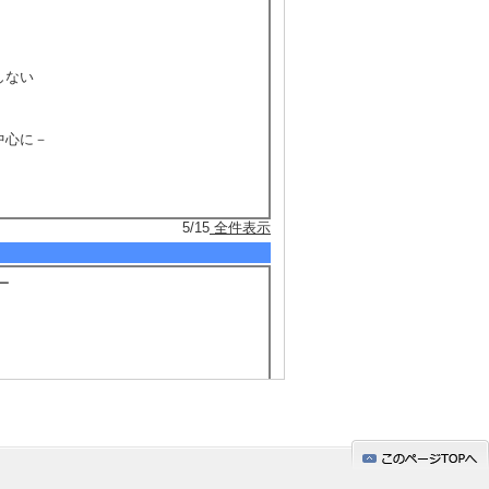
当しない
中心に－
5/15
全件表示
ー
に行く方法