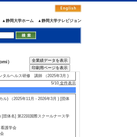
▲静岡大学ホーム
▲静岡大学テレビジョン
トスタッフ看護師 （2026年2月 )
職種・他機関連携の在り方ー人権を基盤と
の課題と展望」司会、コメンテーター、
omi）
10月 )
ルヘルス研修 講師 （2025年3月 )
5/10
全件表示
2025年11月 - 2026年3月 ) [団体
 ) [団体名] 第22回国際スクールナース学
ーツ看護学会
学会