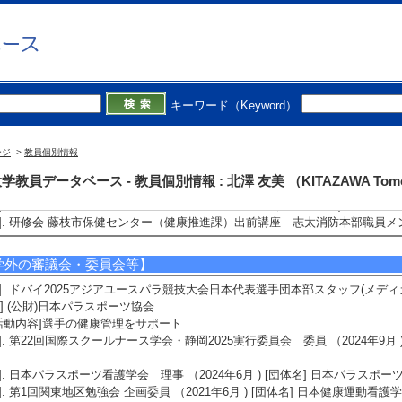
会活動
講師・イベント等】
キーワード（Keyword）
1]. その他 令和7年度第２回J-STARプロジェクトアスリート研修会 本部サポー
2]. シンポジウム 第5回VUCA時代を支える教育・医療・福祉等における多
ージ
た地域連携ー 分科会「子どもたちが犯罪に巻き込まれないための予防教育
>
教員個別情報
画 （2025年12月 )
学教員データベース - 教員個別情報 : 北澤 友美 （KITAZAWA Tom
3]. その他 令和7年度ユースアスリート研修会 本部スタッフ（救護） （2025年
4]. 講習会 藤枝市職員 ゲートキーパ―養成講座 講師 （2025年9月 )
5]. 研修会 藤枝市保健センター（健康推進課）出前講座 志太消防本部職員メンタ
学外の審議会・委員会等】
1]. ドバイ2025アジアユースパラ競技大会日本代表選手団本部スタッフ(メディカル) （
] (公財)日本パラスポーツ協会
活動内容]選手の健康管理をサポート
2]. 第22回国際スクールナース学会・静岡2025実行委員会 委員 （2024年9月
3]. 日本パラスポーツ看護学会 理事 （2024年6月 ) [団体名] 日本パラスポ
4]. 第1回関東地区勉強会 企画委員 （2021年6月 ) [団体名] 日本健康運動看護