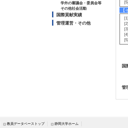
[
学外の審議会・委員会等
その他社会活動
【
国際貢献実績
[
管理運営・その他
[
[
[
[
国
管
教員データベーストップ
静岡大学ホーム