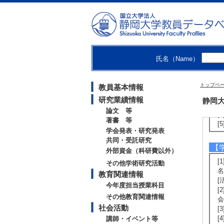
社
【
氏名（Name）
[
[
トップペ
し
教員基本情報
企
研究業績情報
静岡大
[
論文 等
[
著書 等
[
学会発表・研究発表
共同・受託研究
【
外部資金（科研費以外）
[
その他学術研究活動
名
教育関連情報
[
今年度担当授業科目
[
その他教育関連情報
会
社会活動
[
[
講師・イベント等