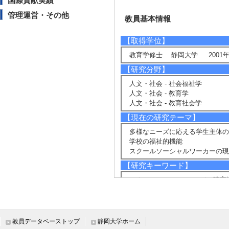
国際貢献実績
管理運営・その他
教員基本情報
【取得学位】
教育学修士 静岡大学 2001年
【研究分野】
人文・社会 - 社会福祉学
人文・社会 - 教育学
人文・社会 - 教育社会学
【現在の研究テーマ】
多様なニーズに応える学生主体の
学校の福祉的機能
スクールソーシャルワーカーの現
【研究キーワード】
スクールソーシャルワーク, 障害学
【所属学会】
・学校ソーシャルワーク学会
[備考]2016年 全国（東京）
教員データベーストップ
静岡大学ホーム
越ブロック運営委員 2024