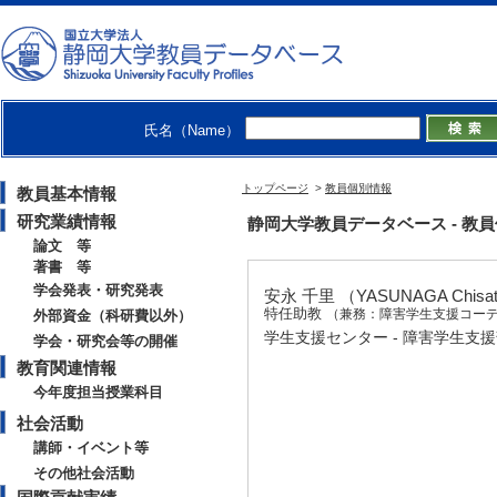
氏名（Name）
トップページ
>
教員個別情報
教員基本情報
研究業績情報
静岡大学教員データベース - 教員個別情
論文 等
著書 等
学会発表・研究発表
安永 千里 （YASUNAGA Chisa
特任助教
外部資金（科研費以外）
（兼務：障害学生支援コーデ
学生支援センター - 障害学生支
学会・研究会等の開催
教育関連情報
今年度担当授業科目
社会活動
講師・イベント等
その他社会活動