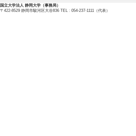
・日本保育ソーシャルワーク学会
国立大学法人 静岡大学（事務局）
〒422-8529 静岡市駿河区大谷836 TEL : 054-237-1111（代表）
・日本こども虐待防止学会
・人間福祉学会
研究業績情報
【論文 等】
[1]. 「学びの
もらうための第一
静岡大学教育研究 202
共著論文] 該当し
[責任著者・共著者
[著者] 安永千里
[2]. 「学校の
されてきたことと