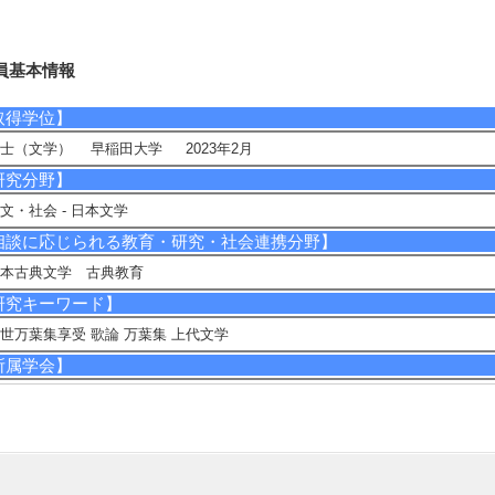
員基本情報
取得学位】
士（文学） 早稲田大学 2023年2月
研究分野】
文・社会 - 日本文学
相談に応じられる教育・研究・社会連携分野】
本古典文学 古典教育
研究キーワード】
世万葉集享受 歌論 万葉集 上代文学
所属学会】
早稲田大学国文学会
古代研究会
上代文学会
和歌文学会
美夫君志会