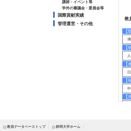
講師・イベント等
学外の審議会・委員会等
国際貢献実績
教
管理運営・その他
【
博
【
人
【
日
【
中
【
・
・
・
・
教員データベーストップ
静岡大学ホーム
・