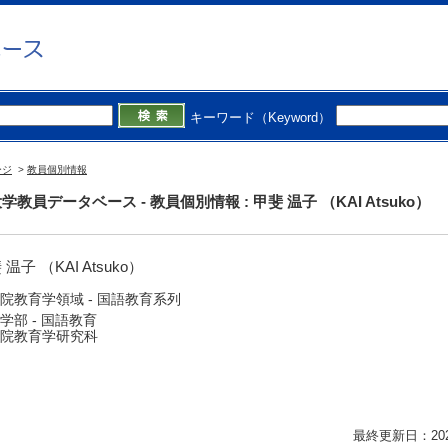
キーワード（Keyword）
ージ
>
教員個別情報
学教員データベース - 教員個別情報 : 甲斐 温子 （KAI Atsuko）
 温子 （KAI Atsuko）
院教育学領域 - 国語教育系列
学部 - 国語教育
院教育学研究科
最終更新日：2026/0