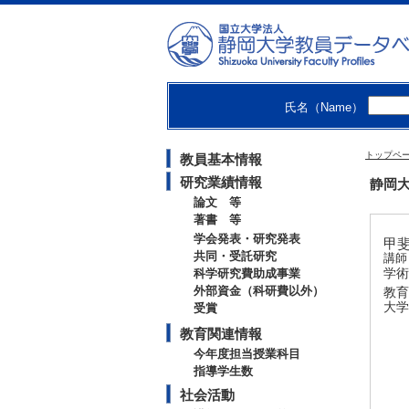
氏名（Name）
トップペ
教員基本情報
研究業績情報
静岡大
論文 等
著書 等
学会発表・研究発表
甲斐
共同・受託研究
講師
学術
科学研究費助成事業
外部資金（科研費以外）
教育
大学
受賞
教育関連情報
今年度担当授業科目
指導学生数
社会活動