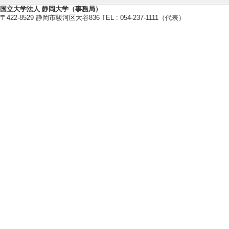
国立大学法人 静岡大学（事務局）
構築の観点から目指
〒422-8529 静岡市駿河区大谷836 TEL : 054-237-1111（代表）
教育関連情報
【今年度担当授業科目】
[1]. 学部専門科目 
[備考] 副担当
[2]. 学部専門科目
[備考] 副担当
[3]. 学部専門科目 
[備考] 副担当
[4]. 学部専門科目 
[備考] 副担当
[5]. 学部専門科目