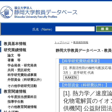
Satokawa
【共同・受託研究】
[1]. 企業等か
等技術開発 CO2
氏名（Name）
CO2利用技術開
トップページ
>
教員個別情報
教員基本情報
究開発
研究業績情報
静岡大学教員データベース - 教員個別情
分担 （ 2025年4月
論文 等
著書 等
【科学研究費助成事業】
学会発表・研究発表
[1]. 界面活性剤の極性勾配反応場
共同・受託研究
3月 ） 若手研究 代表
科学研究費助成事業
外部資金（科研費以外）
【外部資金（科研費以外）】
その他学術研究活動
教育関連情報
[1]. 熱力学／
今年度担当授業科目
化物電解質のイオン伝導
指導学生数
その他教育関連情報
供機関] 公益財団