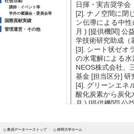
社会活動
日揮・実吉奨学会 
講師・イベント等
[2]. ナノ空間
学外の審議会・委員会等
国際貢献実績
ン伝導による中性条件
管理運営・その他
月 ) [提供機関]
学技術研究助成（若
[3]. シート状
の水電解による水素発生
NEOS株式会社、三
基金 [担当区分] 
[4]. グリーン
酸化炭素から炭化水素
月 ) [提供機関]
助成 [担当区分] 
【その他学術研究活動】
教員データベーストップ
静岡大学ホーム
[1]. 静岡化学