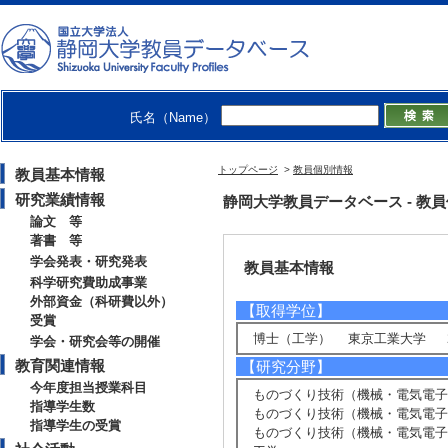
大学院総合科学技術研究科工学専攻
氏名（Name）
murakami.yuhya@@@cii.shizuoka.a
トップページ
>
教員個別情報
教員基本情報
研究業績情報
静岡大学教員データベース - 教員個別情
論文 等
著書 等
学会発表・研究発表
教員基本情報
科学研究費助成事業
外部資金（科研費以外）
【取得学位】
受賞
博士（工学） 東京工業大学 20
学会・研究会等の開催
教育関連情報
【研究分野】
今年度担当授業科目
ものづくり技術（機械・電気電子・
指導学生数
ものづくり技術（機械・電気電子・
指導学生の受賞
ものづくり技術（機械・電気電子