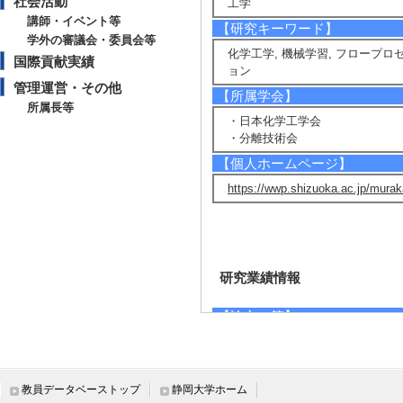
社会活動
工学
講師・イベント等
【研究キーワード】
学外の審議会・委員会等
化学工学, 機械学習, フロープロ
国際貢献実績
ョン
管理運営・その他
【所属学会】
所属長等
・日本化学工学会
・分離技術会
【個人ホームページ】
https://wwp.shizuoka.ac.jp/murak
研究業績情報
【論文 等】
[1]. A particle dyn
on of flow rate, vis
教員データベーストップ
静岡大学ホーム
Sensors and Actu