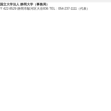
国立大学法人 静岡大学（事務局）
読] 有 [国際共著
〒422-8529 静岡市駿河区大谷836 TEL : 054-237-1111（代表）
[責任著者・共著者
[著者] K. Nihei, R. 
[2]. Transfer learn
property predictio
Computers & Chem
読] 有 [国際共著
[責任著者・共著者
[著者] Yuya Murak
[3]. Characterizati
Comparison With Bu
Journal of Food 
共著論文] 該当し
[責任著者・共著者
[著者] R. Kazama, I.