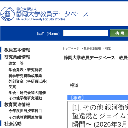
氏名（Name）
トップページ
>
教員個別情報
> 報道
教員基本情報
研究業績情報
静岡大学教員データベース - 教員個別情
論文 等
学会発表・研究発表
科学研究費助成事業
外部資金（科研費以外）
報道
受賞
学会・研究会等の開催
【報道】
その他学術研究活動
教育関連情報
[1]. その他 
今年度担当授業科目
望遠鏡とジェイム
その他教育関連情報
瞬間〜 (2026年3月
社会活動