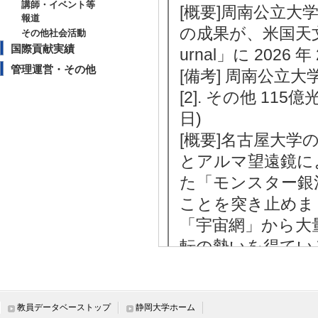
講師・イベント等
[概要]周南公立大
報道
の成果が、米国天文学会
その他社会活動
国際貢献実績
urnal」に 2026
管理運営・その他
[備考] 周南公立大
[2]. その他 11
日)
[概要]名古屋大
とアルマ望遠鏡に
た「モンスター銀
ことを突き止めま
「宇宙網」から大
転の勢いを得てい
[備考] 国立天文
マイナビ, 株式会社sorae
Phys.org, Universe
教員データベーストップ
静岡大学ホーム