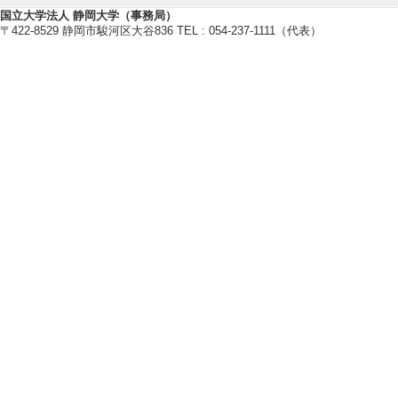
[3]. その他 嵐を
国立大学法人 静岡大学（事務局）
〒422-8529 静岡市駿河区大谷836 TEL : 054-237-1111（代表）
[概要]自然科学研
理学系研究科、静
のとおりウェブサ
[備考] 国立天文
岡大学
[4]. その他 1
発見: 宇宙初期の
25年3月10日)
[概要]北海学園
望遠鏡を用いて1
し、ブラックホー
高い解像度で捉え
を超巨大ブラック
ことで、宇宙初期