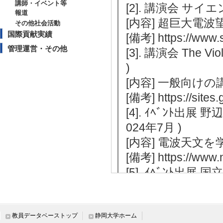
講師・イベント等
[2]. 講演会 サイエ
報道
[内容] 超巨大電
その他社会活動
国際貢献実績
[備考] https://www.s
管理運営・その他
[3]. 講演会 The 
)
[内容] 一般向けの
[備考] https://sites
[4]. ｲﾍﾞﾝﾄ出
024年7月 )
[内容] 電波天
[備考] https://www.n
[5]. ｲﾍﾞﾝﾄ
宙の日 2023 ミニ講
[内容] ミニ講演
[備考] https://www.
教員データベーストップ
静岡大学ホーム