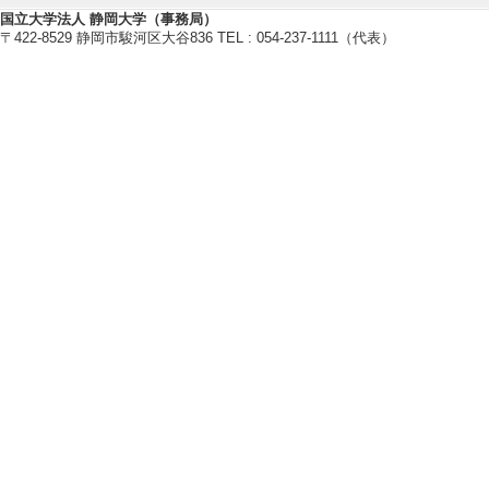
国立大学法人 静岡大学（事務局）
〒422-8529 静岡市駿河区大谷836 TEL : 054-237-1111（代表）
【報道】
[1]. その他 
望遠鏡とジェイム
瞬間〜 (2026年3月
[概要]周南公立大
の成果が、米国天文学会
urnal」に 2026
[備考] 周南公立大
[2]. その他 11
日)
[概要]名古屋大
とアルマ望遠鏡に
た「モンスター銀
ことを突き止めま