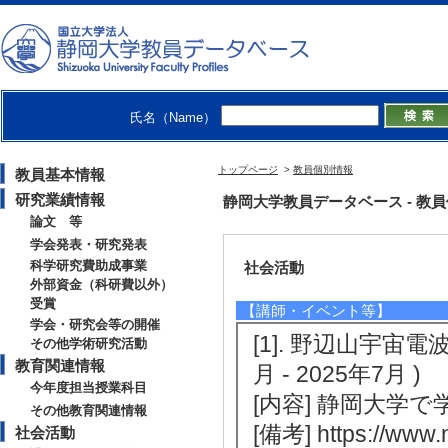
[3]. 成蹊大学 非常勤
[備考] 情報基礎
[4]. 国立天文
研究) 指導教員 （20
氏名（Name）
[5]. 成蹊大学 非常勤
[備考] 情報基礎
トップページ
>
教員個別情報
教員基本情報
研究業績情報
静岡大学教員データベース - 教員個別情
論文 等
学会発表・研究発表
科学研究費助成事業
社会活動
外部資金（科研費以外）
受賞
【講師・イベント等】
学会・研究会等の開催
[1]. 野辺山宇宙電
その他学術研究活動
教育関連情報
月 - 2025年7月 )
今年度担当授業科目
[内容] 静岡大学
その他教育関連情報
[備考] https://www.n
社会活動