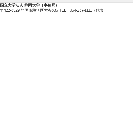
銀河とブラックホールの共進化
国立大学法人 静岡大学（事務局）
【研究キーワード】
〒422-8529 静岡市駿河区大谷836 TEL : 054-237-1111（代表）
ミリ波サブミリ波天文学, 衝突銀
河核, 渦巻銀河・セイファート銀河,
【所属学会】
・日本天文学会
[備考]https://www.asj.or.jp/jp/
・宇宙電波懇談会
[備考]http://www.udencon.sakura.n
【個人ホームページ】
https://wwp.shizuoka.ac.jp/toshiki
研究業績情報
【論文 等】
[1]. Spatially resol