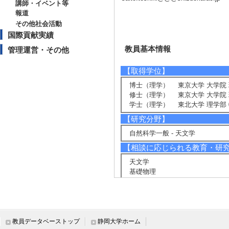
講師・イベント等
報道
その他社会活動
国際貢献実績
教員基本情報
管理運営・その他
【取得学位】
博士（理学） 東京大学 大学院 
修士（理学） 東京大学 大学院 
学士（理学） 東北大学 理学部 
【研究分野】
自然科学一般 - 天文学
【相談に応じられる教育・研
天文学
基礎物理
基礎数学
【現在の研究テーマ】
電波天文学
銀河形成・銀河進化
教員データベーストップ
静岡大学ホーム