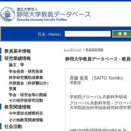
氏名（Name）
トップページ
>
教員個別情報
教員基本情報
研究業績情報
静岡大学教員データベース - 教員個別情
論文 等
学会発表・研究発表
科学研究費助成事業
斉藤 俊貴 （SAITO Toshiki）
准教授
外部資金（科研費以外）
受賞
学会・研究会等の開催
学術院グローバル共創科学領域
その他学術研究活動
グローバル共創科学部 - グロー
教育関連情報
大学院総合科学技術研究科理学専
今年度担当授業科目
その他教育関連情報
社会活動
saito.toshiki@@@shizuoka.ac.jp