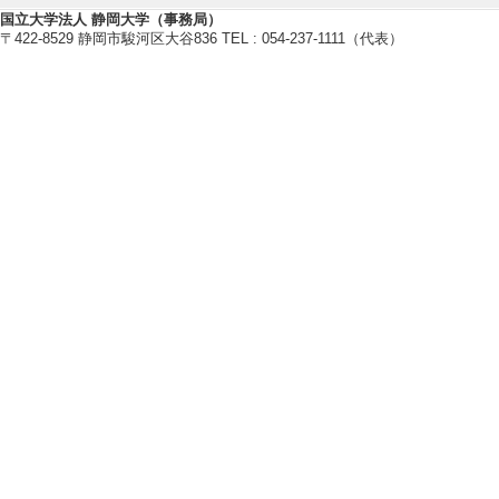
[1]. 2023 North A
国立大学法人 静岡大学（事務局）
〒422-8529 静岡市駿河区大谷836 TEL : 054-237-1111（代表）
rcsecond CO(2–1) 
3年11月)
[受賞者] PHANGS Co
[2]. Best Poster A
VV114 （2012年1
[受賞者] Saito, 
【学会・研究会等の開催】
[1]. 宇宙電波懇談
[役割] 責任者以外 
[備考] https://site
[2]. Gas/Dust Mi
[役割] 責任者以外 
[3]. Multi-scale 
[役割] 責任者(議