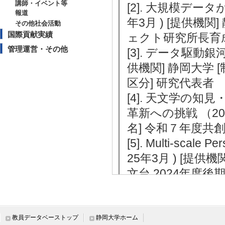
講師・イベント等
[2]. 大規模データ
報道
年3月 ) [提供機
その他社会活動
国際貢献実績
ェクト研究所長育成
管理運営・その他
[3]. データ駆動銀河
供機関] 静岡大学 
区分] 研究代表者
[4]. 天文学の
革新への挑戦 （2025
名] 令和７年度共
[5]. Multi-scale P
25年3月 ) [提供
文台 2024年度後
[URL]
【受賞】
教員データベーストップ
静岡大学ホーム