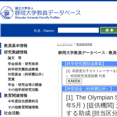
[発表者]新井怜児,
[URL]
[5]. Cloud-scale I
The Lifecycle of
氏名（Name）
待講演
[発表者]斉藤俊貴
トップページ
>
教員個別情報
教員基本情報
[URL]
研究業績情報
静岡大学教員データベース - 教員個別情
論文 等
【科学研究費助成事業】
学会発表・研究発表
科学研究費助成事業
[1]. 高密度分子ガストレーサーを
外部資金（科研費以外）
） 特別研究員奨励費 代表
受賞
学会・研究会等の開催
【外部資金（科研費以外）】
その他学術研究活動
教育関連情報
[1]. The Olympi
今年度担当授業科目
年5月 ) [提供機
その他教育関連情報
する助成 [担当区分
社会活動