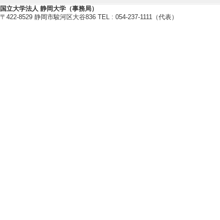
継承に関する事例
国立大学法人 静岡大学（事務局）
〒422-8529 静岡市駿河区大谷836 TEL : 054-237-1111（代表）
経営情報学会誌 30/3
該当しない
[責任著者・共著者
[著者] 後藤謙太郎
[5]. Development o
ational evaluation 
Journal of Electr
2-398 （2014年
[責任著者・共著者
[著者] Matsuda, H., G
ui, F., Hashimoto, 
da, H.
[DOI]
【著書 等】