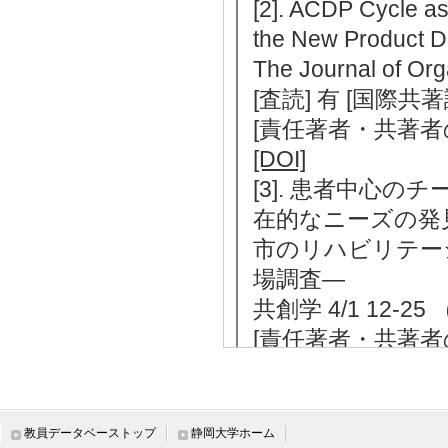
[2]. ACDP Cycle as
the New Product 
The Journal of Or
[査読] 有 [国際共
[責任著者・共著者
[DOI]
[3]. 患者中心
在的なニーズの発
市のリハビリテー
場調査―
共創学 4/1 12-2
[責任著者・共著者
[著者] 後藤謙太郎
[4]. 創発的ビ
た企業研究所の製
教員データベーストップ
静岡大学ホーム