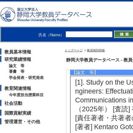
・経営情報学会
・日本情報経営学会
・共創学会
【個人ホームページ】
https://goto-lab-shizuoka-univ.stud
氏名（Name）
トップページ
>
教員個別情報
教員基本情報
研究業績情報
研究業績情報
静岡大学教員データベース - 教員個別
論文 等
著書 等
【論文 等】
学会発表・研究発表
[1]. Study on the 
教育関連情報
ngineers: Effectua
今年度担当授業科目
Communications in
社会活動
（2025年） [査読
国際貢献実績
[責任著者・共著者
管理運営・その他
[著者] Kentaro Got