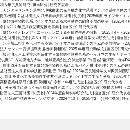
和８年度共同研究 [担当区分] 研究代表者
4]. カンタキサンチン過剰発現株由来の光合成光化学系膜タンパク質複合体の 構造学的
 [提供機関] 公益財団法人 武田科学振興財団 [制度名] 2025年度 ライフサイ
5]. 藻類微生物複合系バイオマスによる水生動物の飼育基盤の構築 （2025年4月 - 2
名] 令和７年度共創型研究推進事業 [担当区分] 研究代表者
6]. 藻類バイオレメディエーションによる有価物生産の分析 （2025年4月 - 202
記念財団 [制度名] 第５１回（２０２４年度）岩谷科学技術研究助成 [担当区分
7]. 水産加工排水を活用する藻類バイオマス資源循環システムの基盤構築 （2025年4月
法人ヤンマー資源循環支援機構 [制度名] 2025 年度研究助成 [担当区分] 研究
8]. 駿河湾沿岸工場排水を資化する藻類微生物複合系のバイオマス生産とデータベース化
提供機関] 内閣府地方大学・地域産業創生交付金事業 [制度名] 駿河湾・海洋D
9]. 排水原液を資化する藻類微生物複合系によるバイオ排 水処理システムの創成 （202
益財団法人長瀬科学技術振興財団 [制度名] 2025年度長瀬科学技術振興財団研
10]. 排水を資化する藻類微生物共生系によるバイオマス生産と分析 （2025年4月 -
高橋産業経済研究財団 [制度名] 令和７年度助成金 [担当区分] 研究代表者
11]. 分子構造に基づく光合成集光性色素タンパク質の結合選択機構の解明 （2024年10
財団法人三菱財団 [制度名] 2024年度自然科学研究助成 [担当区分] 研究代表
12]. 科研費申請再チャレンジ支援 （2024年10月 - 2025年3月 ) [提供機関
ト推進経費 [担当区分] 研究代表者
13]. 低エネルギー化した特殊なクロロフィル d を有する光化学系 I 複合体の構造基盤 
関] 公益財団法人旭硝子財団 [制度名] 2024 年度研究助成 [担当区分] 研究代
14]. 水産排水汚泥と海洋深層水を利用する藻類複合培養系の開発 （2023年11月 - 
天野工業技術研究所 [制度名] 2023 年度（特別募集）研究助成 [担当区分] 