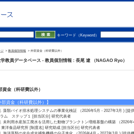
キーワード（Keyword）
ージ
>
教員個別情報
> 外部資金（科研費以外）
学教員データベース - 教員個別情報 : 長尾 遼 （NAGAO Ryo）
部資金（科研費以外）
外部資金（科研費以外）】
1]. 藻類バイオ排水処理システムの事業化検証 （2026年5月 - 2027年3月 ) [提
ラム ステップ１ [担当区分] 研究代表者
2]. 未利用水産加工廃水を活用した動物プランクトン増殖基盤の構築 （2026年4月 -
 東洋食品研究所 [制度名] 研究助成 [担当区分] 研究代表者
3]. 海洋藻類の光合成光捕集機構の分子進化 （2026年4月 - 2027年3月 ) [