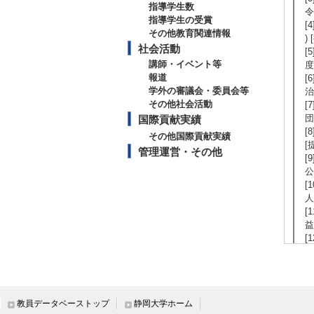
指導学生数
令
指導学生の受賞
[
その他教育関連情報
)
社会活動
[
講師・イベント等
度
報道
[
学外の審議会・委員会等
治
その他社会活動
[
団
国際貢献実績
[
その他国際貢献実績
[
管理運営・その他
[
公
[
人
[
益
[
ク
[
機
[
教員データベーストップ
静岡大学ホーム
人