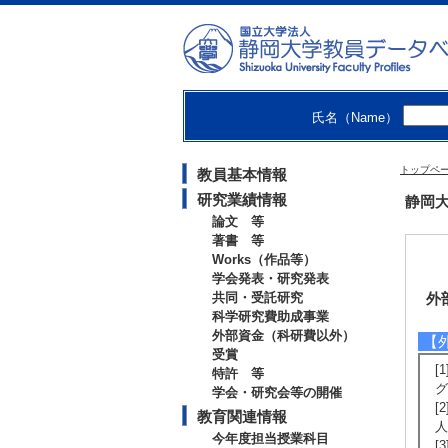
氏名（Name）
トップペ
教員基本情報
研究業績情報
静岡大
論文 等
著書 等
Works（作品等）
学会発表・研究発表
共同・受託研究
外
科学研究費助成事業
外部資金（科研費以外）
【
受賞
[
特許 等
グ
学会・研究会等の開催
[
教育関連情報
人
今年度担当授業科目
[